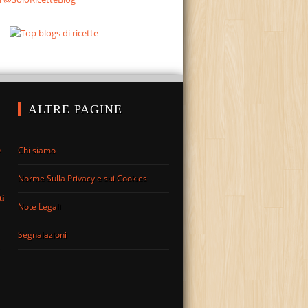
ALTRE PAGINE
Chi siamo
o
Norme Sulla Privacy e sui Cookies
ti
Note Legali
Segnalazioni