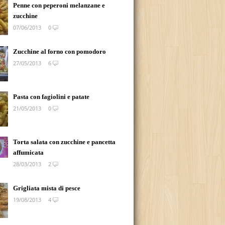
Penne con peperoni melanzane e
zucchine
07/06/2013
0
Zucchine al forno con pomodoro
27/05/2013
6
Pasta con fagiolini e patate
21/05/2013
0
Torta salata con zucchine e pancetta
affumicata
28/03/2013
2
Grigliata mista di pesce
19/08/2013
4