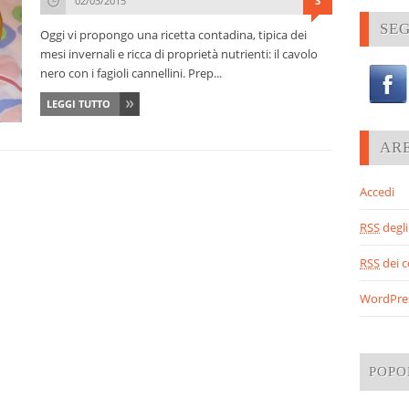
02/03/2015
3
SEG
Oggi vi propongo una ricetta contadina, tipica dei
mesi invernali e ricca di proprietà nutrienti: il cavolo
nero con i fagioli cannellini. Prep...
LEGGI TUTTO
AR
Accedi
RSS
degli 
RSS
dei 
WordPre
POPO