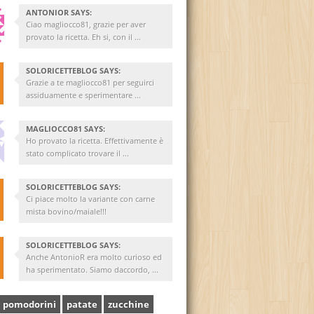
ANTONIOR SAYS:
Ciao magliocco81, grazie per aver
provato la ricetta. Eh si, con il ...
SOLORICETTEBLOG SAYS:
Grazie a te magliocco81 per seguirci
assiduamente e sperimentare ...
MAGLIOCCO81 SAYS:
Ho provato la ricetta. Effettivamente è
stato complicato trovare il ...
SOLORICETTEBLOG SAYS:
Ci piace molto la variante con carne
mista bovino/maiale!!!
SOLORICETTEBLOG SAYS:
Anche AntonioR era molto curioso ed
ha sperimentato. Siamo daccordo, ...
pomodorini
patate
zucchine