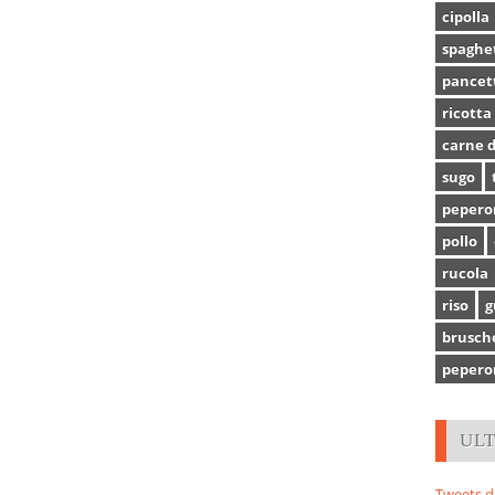
cipolla
spaghe
pancet
ricotta
carne d
sugo
pepero
pollo
rucola
riso
g
brusch
pepero
UL
Tweets d