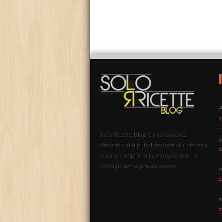
c
Solo Ricette Blog è interamente
s
dedicato alla pubblicazione di ricette di
c
cucina tradizionali con ingredienti e
consigli per la preparazione
c
s
c