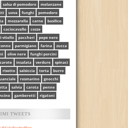
salsa di pomodoro
melanzane
tti
uova
funghi
pomodoro
ta
mozzarella
carne
basilico
caciocavallo
cozze
i vitello
paccheri
pepe nero
tonno
parmigiano
farina
zucca
ni
olive nere
funghi porcini
carote
insalata
verdure
spinaci
risotto
salsiccia
torta
burro
uanciale
rosmarino
gnocchi
etta
salvia
carota
penne
ncino
gamberetti
rigatoni
TIMI TWEETS
i @SoloRicetteBlog