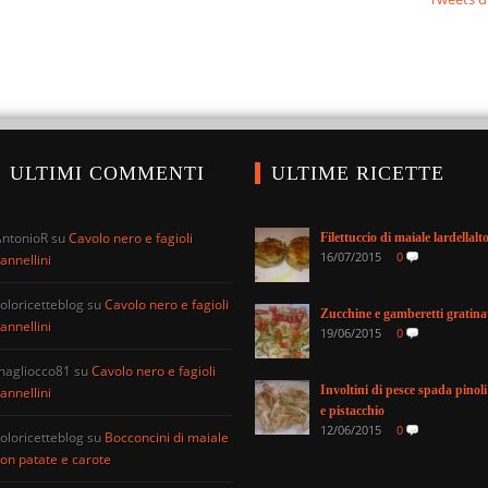
ULTIMI COMMENTI
ULTIME RICETTE
AntonioR
su
Cavolo nero e fagioli
Filettuccio di maiale lardellalt
16/07/2015
0
annellini
oloricetteblog
su
Cavolo nero e fagioli
Zucchine e gamberetti gratina
annellini
19/06/2015
0
magliocco81
su
Cavolo nero e fagioli
Involtini di pesce spada pinoli
annellini
e pistacchio
12/06/2015
0
oloricetteblog
su
Bocconcini di maiale
on patate e carote