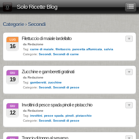
Solo Ricette Blog
Categorie › Secondi
Filettuccio di maiale lardellalto
LUG
da Redazione
16
Tag:
carne di maiale
,
filettuccio
,
pancetta affumicata
,
salvia
Categorie:
Secondi
,
Secondi di carne
Zucchine e gamberetti gratinati
GIU
da Redazione
19
Tag:
gamberetti
,
zucchine
Categorie:
Secondi
,
Secondi di pesce
Involtini di pesce spada pinoli e pistacchio
GIU
da Redazione
12
Tag:
involtini
,
pesce spada
,
pinoli
,
pistacchio
Categorie:
Secondi
,
Secondi di pesce
Trancio di tonno al sesamo