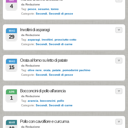
GIU
da Redazione
4
Tag:
pesce
,
sesamo
,
tonno
Categorie:
Secondi
,
Secondi di pesce
Involtini di asparagi
MAG
da Redazione
29
Tag:
asparagi
,
involtini
,
prosciutto cotto
Categorie:
Secondi
,
Secondi di carne
Orata al forno su letto di patate
MAG
da Redazione
15
Tag:
olive nere
,
orata
,
patate
,
pomodorini pachino
Categorie:
Secondi
,
Secondi di pesce
Bocconcini di pollo all’arancia
APR
da Redazione
1
Tag:
arancia
,
bocconcini
,
pollo
Categorie:
Secondi
,
Secondi di carne
Pollo con cavolfiore e curcuma
MAR
da Redazione