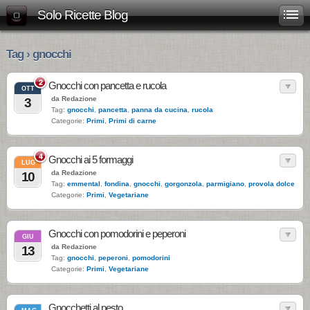
Solo Ricette Blog
Tag › gnocchi
2
Gnocchi con pancetta e rucola
OTT
da Redazione
3
Tag:
gnocchi
,
pancetta
,
panna da cucina
,
rucola
Categorie:
Primi
,
Primi di carne
4
Gnocchi ai 5 formaggi
LUG
da Redazione
10
Tag:
emmental
,
fondina
,
gnocchi
,
gorgonzola
,
parmigiano
,
provola dolce
Categorie:
Primi
,
Vegetariane
Gnocchi con pomodorini e peperoni
GIU
da Redazione
13
Tag:
gnocchi
,
peperoni
,
pomodorini
Categorie:
Primi
,
Vegetariane
Gnocchetti al pesto