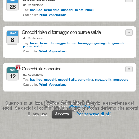
MAG
da Redazione
28
Tag:
basilico
,
formaggio
,
gnocchi
,
pesto
,
pinoli
Categorie:
Primi
,
Vegetariane
Gnocchi ripieni di formaggio con burro e salvia
MAG
da Redazione
8
Tag:
burro
,
farina
,
formaggio fresco
,
formaggio grattugiato
,
gnocchi
,
patate
,
salvia
Categorie:
Primi
,
Vegetariane
2
Gnocchi alla sorrentina
MAR
da Redazione
12
Tag:
basilico
,
gnocchi
,
gnocchi alla sorrentina
,
mozzarella
,
pomodoro
Categorie:
Primi
,
Vegetariane
Privacy & Cookies Policy
Questo sito utilizza i cookie per migliorare servizi e esperienza dei
Realizzato con
WPtouch Pro
2.8
lettori. Se decidi di continuare la navigazione consideriamo che accetti
Di BraveNewCode
il loro uso.
Accetta
Per saperne di più