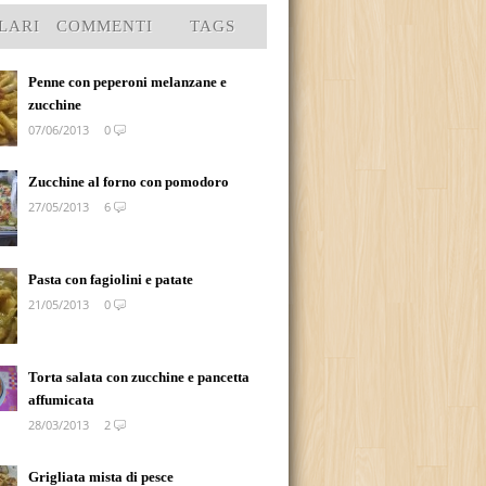
LARI
COMMENTI
TAGS
Penne con peperoni melanzane e
zucchine
07/06/2013
0
Zucchine al forno con pomodoro
27/05/2013
6
Pasta con fagiolini e patate
21/05/2013
0
Torta salata con zucchine e pancetta
affumicata
28/03/2013
2
Grigliata mista di pesce