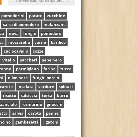
ha sperimentato. Siamo daccordo, ...
pomodorini
patate
zucchine
salsa di pomodoro
melanzane
tti
uova
funghi
pomodoro
ta
mozzarella
carne
basilico
caciocavallo
cozze
i vitello
paccheri
pepe nero
tonno
parmigiano
farina
zucca
ni
olive nere
funghi porcini
carote
insalata
verdure
spinaci
risotto
salsiccia
torta
burro
uanciale
rosmarino
gnocchi
etta
salvia
carota
penne
ncino
gamberetti
rigatoni