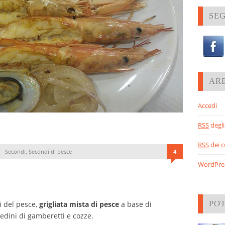
SEG
AR
Accedi
RSS
degli 
RSS
dei 
Secondi
,
Secondi di pesce
4
WordPre
PO
i del pesce,
grigliata mista di pesce
a base di
edini di gamberetti e cozze.