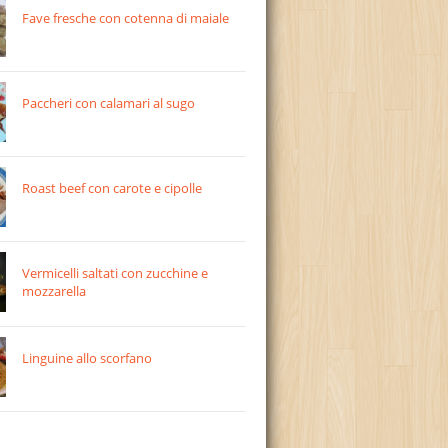
Fave fresche con cotenna di maiale
Paccheri con calamari al sugo
Roast beef con carote e cipolle
Vermicelli saltati con zucchine e
mozzarella
Linguine allo scorfano