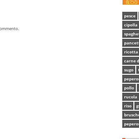
pesce
cipolla
 commento.
spaghe
pancet
ricotta
carne d
sugo
pepero
pollo
rucola
riso
g
brusch
pepero