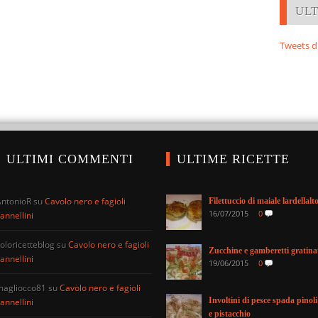
UL
Tweets d
ULTIMI COMMENTI
ULTIME RICETTE
AntonioR
su
Cavolo nero e fagioli
Filettuccio di maiale lardellalt
16/07/2015
0
annellini
oloricetteblog
su
Cavolo nero e fagioli
Zucchine e gamberetti gratina
annellini
19/06/2015
0
magliocco81
su
Cavolo nero e fagioli
Involtini di pesce spada pinoli
annellini
e pistacchio