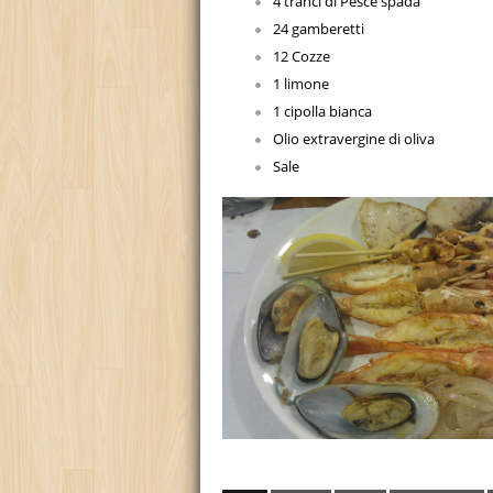
4 tranci di Pesce spada
24 gamberetti
12 Cozze
1 limone
1 cipolla bianca
Olio extravergine di oliva
Sale