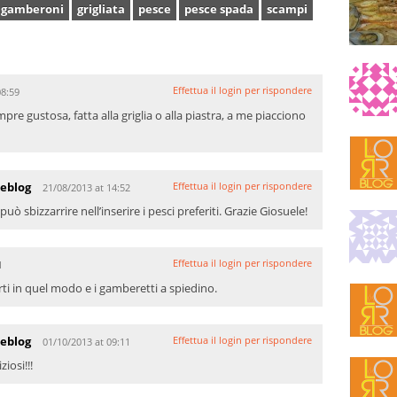
gamberoni
grigliata
pesce
pesce spada
scampi
Effettua il login per rispondere
08:59
mpre gustosa, fatta alla griglia o alla piastra, a me piacciono
teblog
Effettua il login per rispondere
21/08/2013 at 14:52
i può sbizzarrire nell’inserire i pesci preferiti. Grazie Giosuele!
Effettua il login per rispondere
1
rti in quel modo e i gamberetti a spiedino.
teblog
Effettua il login per rispondere
01/10/2013 at 09:11
ziosi!!!