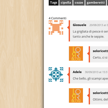
Tags
cipolla
cozze
gamberetti
4 Commenti
Giosuele
20/08/2013 at 
La grigliata di pesce è se
tanto anche le seppie.
soloricet
Certo, ci s
Adele
30/09/2013 at 15:5
Che bello, gli scampi ape
soloricet
Ottimi, deli