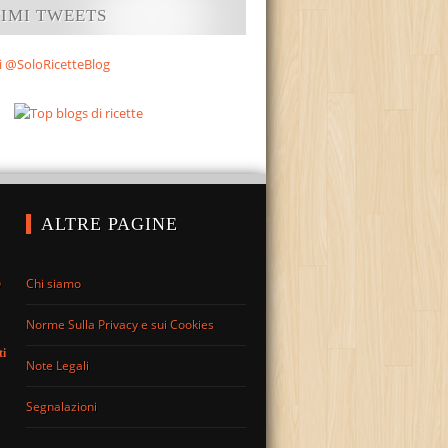
TIMI TWEETS
i @SoloRicetteBlog
ALTRE PAGINE
Chi siamo
o
Norme Sulla Privacy e sui Cookies
ti
Note Legali
Segnalazioni