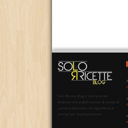
c
Solo Ricette Blog è interamente
s
dedicato alla pubblicazione di ricette di
c
cucina tradizionali con ingredienti e
consigli per la preparazione
c