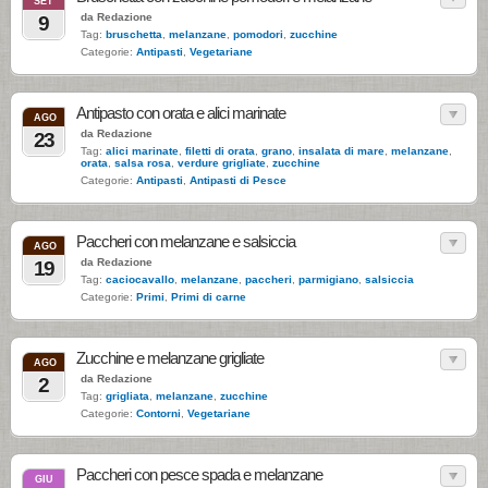
SET
da Redazione
9
Tag:
bruschetta
,
melanzane
,
pomodori
,
zucchine
Categorie:
Antipasti
,
Vegetariane
Antipasto con orata e alici marinate
AGO
da Redazione
23
Tag:
alici marinate
,
filetti di orata
,
grano
,
insalata di mare
,
melanzane
,
orata
,
salsa rosa
,
verdure grigliate
,
zucchine
Categorie:
Antipasti
,
Antipasti di Pesce
Paccheri con melanzane e salsiccia
AGO
da Redazione
19
Tag:
caciocavallo
,
melanzane
,
paccheri
,
parmigiano
,
salsiccia
Categorie:
Primi
,
Primi di carne
Zucchine e melanzane grigliate
AGO
da Redazione
2
Tag:
grigliata
,
melanzane
,
zucchine
Categorie:
Contorni
,
Vegetariane
Paccheri con pesce spada e melanzane
GIU