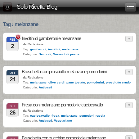
Solo Ricette Blog
Tag › melanzane
2
Involtini di gamberoni e melanzane
FEB
da Redazione
2
Tag:
gamberoni
,
involtini
,
melanzane
Categorie:
Secondi
,
Secondi di pesce
Bruschetta con prosciutto melanzane pomodorini
OTT
da Redazione
24
Tag:
melanzane
,
olive verdi
,
pane tostato
,
pomodorini
,
prosciutto crudo
Categorie:
Antipasti
Fresa con melanzane pomodori e caciocavallo
SET
da Redazione
26
Tag:
caciocavallo
,
fresa
,
melanzane
,
pomodori
,
rucola
Categorie:
Antipasti
,
Vegetariane
Bruschetta con zucchine pomodori e melanzane