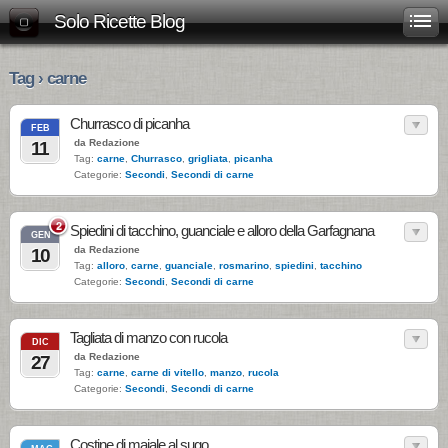
Solo Ricette Blog
Tag › carne
Churrasco di picanha
FEB
da Redazione
11
Tag:
carne
,
Churrasco
,
grigliata
,
picanha
Categorie:
Secondi
,
Secondi di carne
2
Spiedini di tacchino, guanciale e alloro della Garfagnana
GEN
da Redazione
10
Tag:
alloro
,
carne
,
guanciale
,
rosmarino
,
spiedini
,
tacchino
Categorie:
Secondi
,
Secondi di carne
Tagliata di manzo con rucola
DIC
da Redazione
27
Tag:
carne
,
carne di vitello
,
manzo
,
rucola
Categorie:
Secondi
,
Secondi di carne
Costine di maiale al sugo