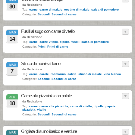
MAG
da Redazione
30
Tag:
carne
,
carne di maiale
,
costine di maiale
,
salsa di pomodoro
Categorie:
Secondi
,
Secondi di carne
Fusilli al sugo con carne di vitello
MAG
da Redazione
14
Tag:
carne
,
carne vitello
,
cipolla
,
fusilli
,
salsa di pomodoro
Categorie:
Primi
,
Primi di carne
Stinco di maiale al forno
MAG
da Redazione
7
Tag:
carne
,
carote
,
rosmarino
,
salvia
,
stinco di maiale
,
vino bianco
Categorie:
Secondi
,
Secondi di carne
Carne alla pizzaiola con patate
APR
da Redazione
18
Tag:
carne
,
carne alla pizzaiola
,
carne di vitello
,
cipolla
,
papate
,
pizzaiola
,
vitello
Categorie:
Secondi
,
Secondi di carne
Grigliata di suino iberico e verdure
MAR