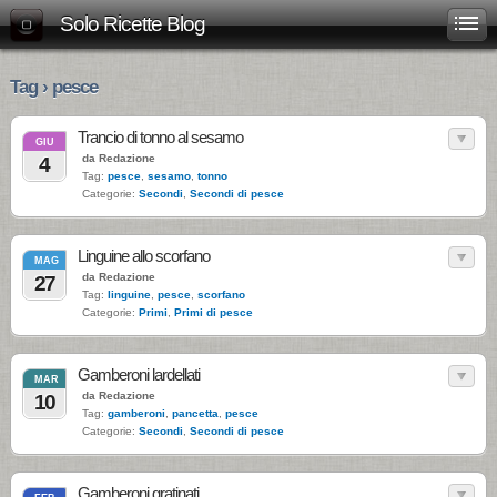
Solo Ricette Blog
Tag › pesce
Trancio di tonno al sesamo
GIU
da Redazione
4
Tag:
pesce
,
sesamo
,
tonno
Categorie:
Secondi
,
Secondi di pesce
Linguine allo scorfano
MAG
da Redazione
27
Tag:
linguine
,
pesce
,
scorfano
Categorie:
Primi
,
Primi di pesce
Gamberoni lardellati
MAR
da Redazione
10
Tag:
gamberoni
,
pancetta
,
pesce
Categorie:
Secondi
,
Secondi di pesce
Gamberoni gratinati