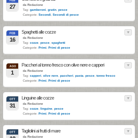
FEB
da Redazione
27
Tag:
gamberoni
,
gratin
,
pesce
Categorie:
Secondi
,
Secondi di pesce
Spaghetti alle cozze
FEB
da Redazione
16
Tag:
cozze
,
pesce
,
spaghetti
Categorie:
Primi
,
Primi di pesce
Paccheri al tonno fresco con olive nere e capperi
AGO
da Redazione
1
Tag:
capperi
,
olive nere
,
paccheri
,
pasta
,
pesce
,
tonno fresco
Categorie:
Primi
,
Primi di pesce
Linguine alle cozze
OTT
da Redazione
31
Tag:
cozze
,
linguine
,
pesce
Categorie:
Primi
,
Primi di pesce
Tagliolini ai frutti di mare
OTT
da Redazione