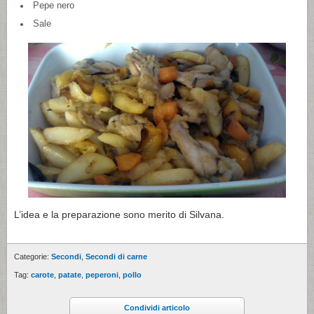
Pepe nero
Sale
L’idea e la preparazione sono merito di Silvana.
Categorie:
Secondi
,
Secondi di carne
Tag:
carote
,
patate
,
peperoni
,
pollo
Condividi articolo