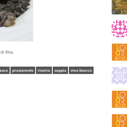
di Rita.
esce
prezzemolo
risotto
seppia
vino bianco