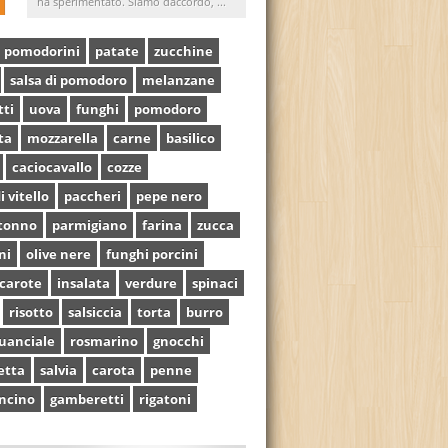
ha sperimentato. Siamo daccordo, ...
pomodorini
patate
zucchine
salsa di pomodoro
melanzane
tti
uova
funghi
pomodoro
ta
mozzarella
carne
basilico
caciocavallo
cozze
i vitello
paccheri
pepe nero
tonno
parmigiano
farina
zucca
ni
olive nere
funghi porcini
carote
insalata
verdure
spinaci
risotto
salsiccia
torta
burro
uanciale
rosmarino
gnocchi
etta
salvia
carota
penne
ncino
gamberetti
rigatoni