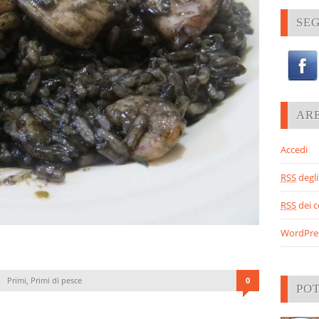
SEG
AR
Accedi
RSS
degli 
RSS
dei 
WordPre
Primi
,
Primi di pesce
0
PO