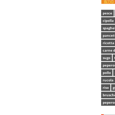
pesce
cipolla
spaghe
pancet
ricotta
carne d
sugo
pepero
pollo
rucola
riso
g
brusch
pepero