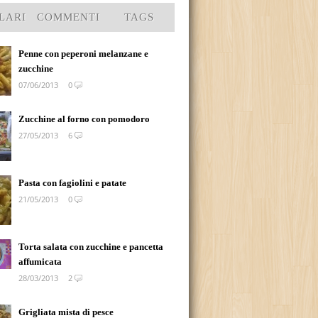
LARI
COMMENTI
TAGS
Penne con peperoni melanzane e
zucchine
07/06/2013
0
Zucchine al forno con pomodoro
27/05/2013
6
Pasta con fagiolini e patate
21/05/2013
0
Torta salata con zucchine e pancetta
affumicata
28/03/2013
2
Grigliata mista di pesce