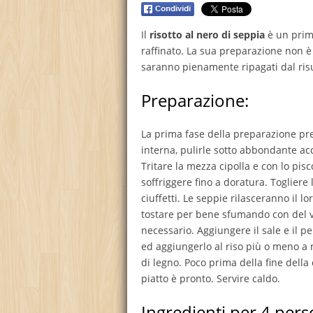
Il
risotto al nero di seppia
è un primo
raffinato. La sua preparazione non è
saranno pienamente ripagati dal risu
Preparazione:
La prima fase della preparazione prev
interna, pulirle sotto abbondante acqua
Tritare la mezza cipolla e con lo piscc
soffriggere fino a doratura. Togliere 
ciuffetti. Le seppie rilasceranno il lo
tostare per bene sfumando con del 
necessario. Aggiungere il sale e il p
ed aggiungerlo al riso più o meno a
di legno. Poco prima della fine della 
piatto è pronto. Servire caldo.
Ingredienti per 4 pers