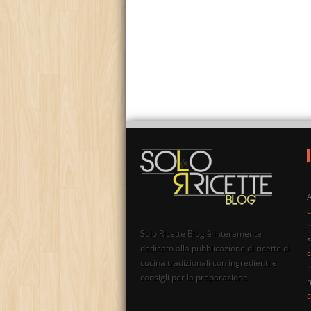
c
Solo Ricette Blog è interamente
s
dedicato alla pubblicazione di ricette di
c
cucina tradizionali con ingredienti e
consigli per la preparazione
c