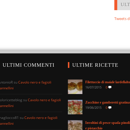
UL
Tweets d
ULTIMI COMMENTI
ULTIME RICETTE
AntonioR
su
Cavolo nero e fagioli
Filettuccio di maiale lardellalt
16/07/2015
0
annellini
oloricetteblog
su
Cavolo nero e fagioli
Zucchine e gamberetti gratina
annellini
19/06/2015
0
magliocco81
su
Cavolo nero e fagioli
Involtini di pesce spada pinoli
annellini
e pistacchio