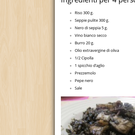
Riso 300 g.
Seppie pulite 300 g.
Nero di seppia 5 g.
Vino bianco secco
Burro 20 g.
Olio extravergine di oliva
1/2 Cipolla
1 spicchio d’aglio
Prezzemolo
Pepe nero
Sale