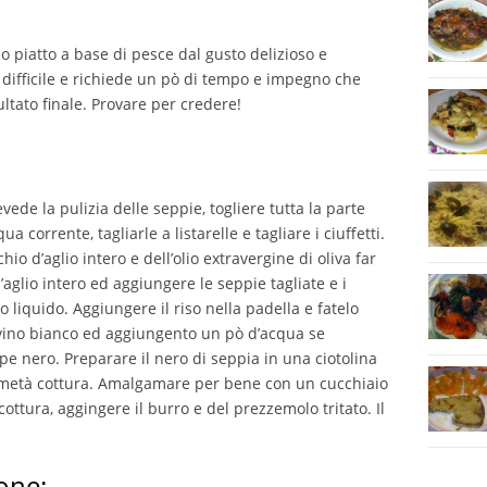
 piatto a base di pesce dal gusto delizioso e
 difficile e richiede un pò di tempo e impegno che
ltato finale. Provare per credere!
ede la pulizia delle seppie, togliere tutta la parte
 corrente, tagliarle a listarelle e tagliare i ciuffetti.
hio d’aglio intero e dell’olio extravergine di oliva far
l’aglio intero ed aggiungere le seppie tagliate e i
ro liquido. Aggiungere il riso nella padella e fatelo
vino bianco ed aggiungento un pò d’acqua se
epe nero. Preparare il nero di seppia in una ciotolina
 metà cottura. Amalgamare per bene con un cucchiaio
cottura, aggingere il burro e del prezzemolo tritato. Il
one: