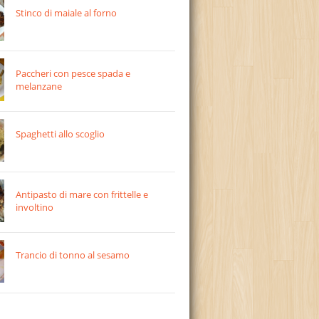
Stinco di maiale al forno
Paccheri con pesce spada e
melanzane
Spaghetti allo scoglio
Antipasto di mare con frittelle e
involtino
Trancio di tonno al sesamo