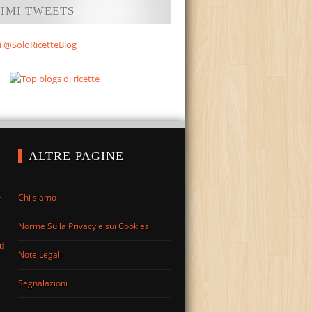
TIMI TWEETS
i @SoloRicetteBlog
ALTRE PAGINE
Chi siamo
o
Norme Sulla Privacy e sui Cookies
ti
Note Legali
Segnalazioni