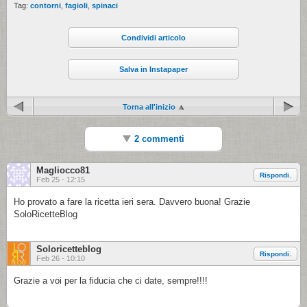
Tag:
contorni
,
fagioli
,
spinaci
Condividi articolo
Salva in Instapaper
Torna all'inizio
2 commenti
Magliocco81
Rispondi.
Feb 25 - 12:15
Ho provato a fare la ricetta ieri sera. Davvero buona! Grazie
SoloRicetteBlog
Soloricetteblog
Rispondi.
Feb 26 - 10:10
Grazie a voi per la fiducia che ci date, sempre!!!!