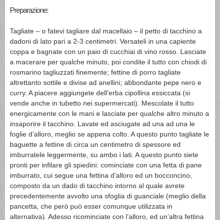
Preparazione:
Tagliate – o fatevi tagliare dal macellaio – il petto di tacchino a
dadoni di lato pari a 2-3 centimetri. Versateli in una capiente
coppa e bagnate con un paio di cucchiai di vino rosso. Lasciate
a macerare per qualche minuto, poi condite il tutto con chiodi di
rosmarino tagliuzzati finemente; fettine di porro tagliate
altrettanto sottile e divise ad anellini; abbondante pepe nero e
curry. A piacere aggiungete dell’erba cipollina essiccata (si
vende anche in tubetto nei supermercati). Mescolate il tutto
energicamente con le mani e lasciate per qualche altro minuto a
insaporire il tacchino. Lavate ed asciugate ad una ad una le
foglie d’alloro, meglio se appena colto. A questo punto tagliate le
baguette a fettine di circa un centimetro di spessore ed
imburratele leggermente, su ambo i lati. A questo punto siete
pronti per infilare gli spiedini: cominciate con una fetta di pane
imburrato, cui segue una fettina d’alloro ed un bocconcino,
composto da un dado di tacchino intorno al quale avrete
precedentemente avvolto una sfoglia di guanciale (meglio della
pancetta, che però può esser comunque utilizzata in
alternativa). Adesso ricominciate con l’alloro, ed un’altra fettina