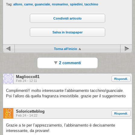
Tag:
alloro
,
carne
,
guanciale
,
rosmarino
,
spiedini
,
tacchino
Condividi articolo
Salva in Instapaper
Torna all'inizio
2 commenti
Magliocco81
Rispondi.
Feb 24 - 12:11
Complimenti!! molto interessante l’abbinamento tacchino/guanciale.
Poi l’alloro dà quella fragranza irresistibile. grazie per il suggerimento
Soloricetteblog
Rispondi.
Feb 24 - 14:22
Grazie a te per l’apprezzamento, l’abbinamento è decisamente
interessante, da provare!