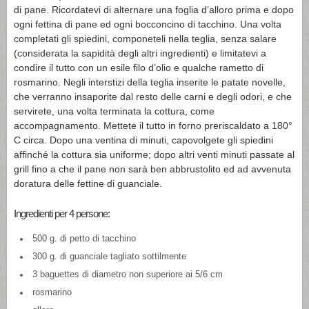
di pane. Ricordatevi di alternare una foglia d’alloro prima e dopo
ogni fettina di pane ed ogni bocconcino di tacchino. Una volta
completati gli spiedini, componeteli nella teglia, senza salare
(considerata la sapidità degli altri ingredienti) e limitatevi a
condire il tutto con un esile filo d’olio e qualche rametto di
rosmarino. Negli interstizi della teglia inserite le patate novelle,
che verranno insaporite dal resto delle carni e degli odori, e che
servirete, una volta terminata la cottura, come
accompagnamento. Mettete il tutto in forno preriscaldato a 180°
C circa. Dopo una ventina di minuti, capovolgete gli spiedini
affinché la cottura sia uniforme; dopo altri venti minuti passate al
grill fino a che il pane non sarà ben abbrustolito ed ad avvenuta
doratura delle fettine di guanciale.
Ingredienti per 4 persone:
500 g. di petto di tacchino
300 g. di guanciale tagliato sottilmente
3 baguettes di diametro non superiore ai 5/6 cm
rosmarino