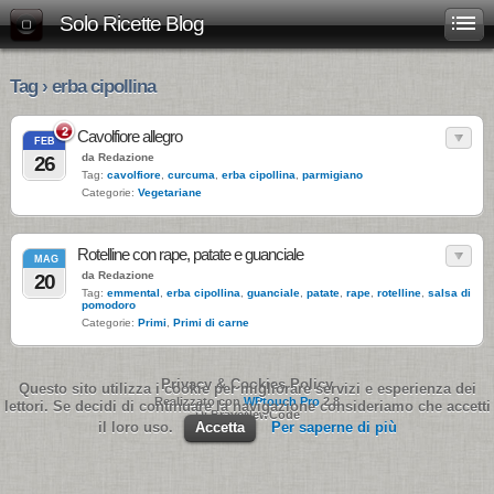
Solo Ricette Blog
Tag › erba cipollina
2
Cavolfiore allegro
FEB
da Redazione
26
Tag:
cavolfiore
,
curcuma
,
erba cipollina
,
parmigiano
Categorie:
Vegetariane
Rotelline con rape, patate e guanciale
MAG
da Redazione
20
Tag:
emmental
,
erba cipollina
,
guanciale
,
patate
,
rape
,
rotelline
,
salsa di
pomodoro
Categorie:
Primi
,
Primi di carne
Privacy & Cookies Policy
Questo sito utilizza i cookie per migliorare servizi e esperienza dei
Realizzato con
WPtouch Pro
2.8
lettori. Se decidi di continuare la navigazione consideriamo che accetti
Di BraveNewCode
il loro uso.
Accetta
Per saperne di più