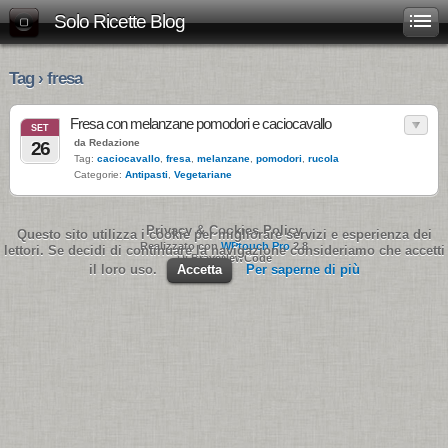
Solo Ricette Blog
Tag › fresa
Fresa con melanzane pomodori e caciocavallo
SET
da Redazione
26
Tag:
caciocavallo
,
fresa
,
melanzane
,
pomodori
,
rucola
Categorie:
Antipasti
,
Vegetariane
Privacy & Cookies Policy
Questo sito utilizza i cookie per migliorare servizi e esperienza dei
Realizzato con
WPtouch Pro
2.8
lettori. Se decidi di continuare la navigazione consideriamo che accetti
Di BraveNewCode
il loro uso.
Accetta
Per saperne di più