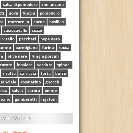
salsa di pomodoro
melanzane
tti
uova
funghi
pomodoro
ta
mozzarella
carne
basilico
caciocavallo
cozze
i vitello
paccheri
pepe nero
tonno
parmigiano
farina
zucca
ni
olive nere
funghi porcini
carote
insalata
verdure
spinaci
risotto
salsiccia
torta
burro
uanciale
rosmarino
gnocchi
etta
salvia
carota
penne
ncino
gamberetti
rigatoni
TIMI TWEETS
i @SoloRicetteBlog