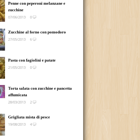
Penne con peperoni melanzane e
zucchine
07/06/2013
0
Zucchine al forno con pomodoro
27/05/2013
6
Pasta con fagiolini e patate
21/05/2013
0
Torta salata con zucchine e pancetta
affumicata
28/03/2013
2
Grigliata mista di pesce
19/08/2013
4