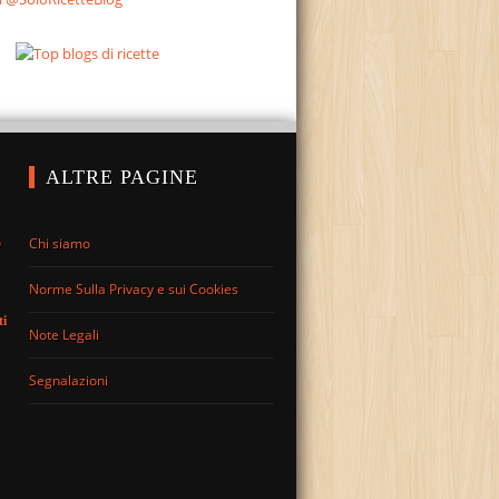
ALTRE PAGINE
Chi siamo
o
Norme Sulla Privacy e sui Cookies
ti
Note Legali
Segnalazioni