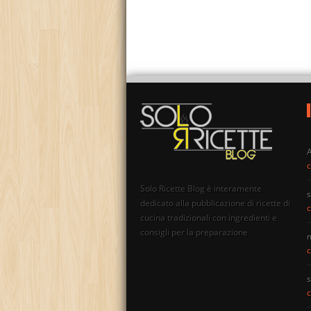
c
Solo Ricette Blog è interamente
s
dedicato alla pubblicazione di ricette di
c
cucina tradizionali con ingredienti e
consigli per la preparazione
c
s
c