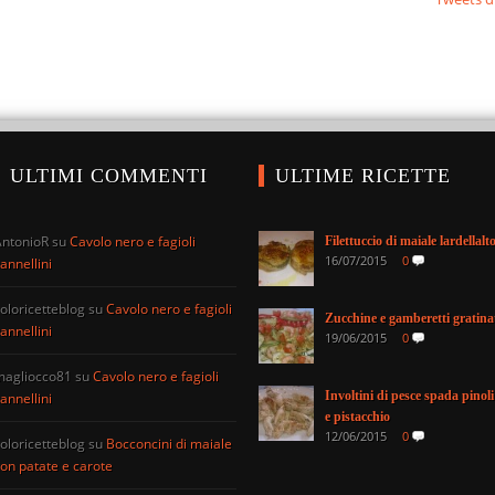
ULTIMI COMMENTI
ULTIME RICETTE
AntonioR
su
Cavolo nero e fagioli
Filettuccio di maiale lardellalt
16/07/2015
0
annellini
oloricetteblog
su
Cavolo nero e fagioli
Zucchine e gamberetti gratina
annellini
19/06/2015
0
magliocco81
su
Cavolo nero e fagioli
Involtini di pesce spada pinoli
annellini
e pistacchio
12/06/2015
0
oloricetteblog
su
Bocconcini di maiale
on patate e carote