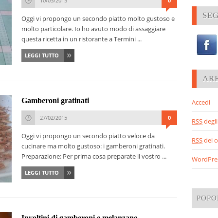
10/03/2015
0
SEG
Oggi vi propongo un secondo piatto molto gustoso e
molto particolare. Io ho avuto modo di assaggiare
questa ricetta in un ristorante a Termini ...
LEGGI TUTTO
AR
Gamberoni gratinati
Accedi
27/02/2015
0
RSS
degli 
Oggi vi propongo un secondo piatto veloce da
RSS
dei 
cucinare ma molto gustoso: i gamberoni gratinati.
Preparazione: Per prima cosa preparate il vostro ...
WordPre
LEGGI TUTTO
POPO
Involtini di gamberoni e melanzane