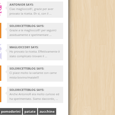
ANTONIOR SAYS:
Ciao magliocco81, grazie per aver
provato la ricetta. Eh si, con il ...
SOLORICETTEBLOG SAYS:
Grazie a te magliocco81 per seguirci
assiduamente e sperimentare ...
MAGLIOCCO81 SAYS:
Ho provato la ricetta. Effettivamente è
stato complicato trovare il ...
SOLORICETTEBLOG SAYS:
Ci piace molto la variante con carne
mista bovino/maiale!!!
SOLORICETTEBLOG SAYS:
Anche AntonioR era molto curioso ed
ha sperimentato. Siamo daccordo, ...
pomodorini
patate
zucchine