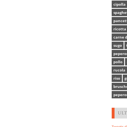
cipolla
spaghe
pancet
ricotta
carne d
sugo
pepero
pollo
rucola
riso
g
brusch
pepero
UL
Tweets d