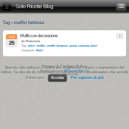
Solo Ricette Blog
Tag › muffin fantasia
Muffin con decorazione
LUG
da Redazione
25
Tag:
dolci
,
muffin
,
muffin fantasia
,
pasta colorata dolci
Categorie:
Dolci
Privacy & Cookies Policy
Questo sito utilizza i cookie per migliorare servizi e esperienza dei
Realizzato con
WPtouch Pro
2.8
lettori. Se decidi di continuare la navigazione consideriamo che accetti
Di BraveNewCode
il loro uso.
Accetta
Per saperne di più