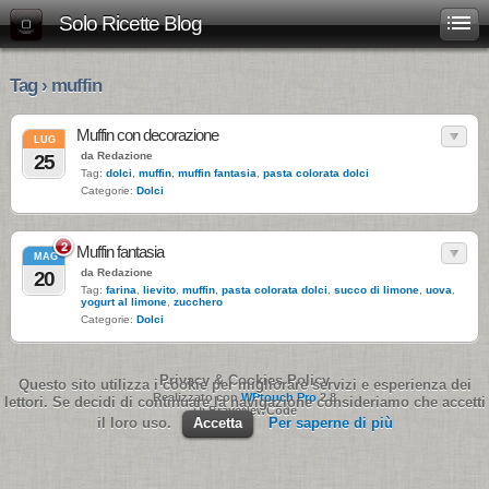
Solo Ricette Blog
Tag › muffin
Muffin con decorazione
LUG
da Redazione
25
Tag:
dolci
,
muffin
,
muffin fantasia
,
pasta colorata dolci
Categorie:
Dolci
2
Muffin fantasia
MAG
da Redazione
20
Tag:
farina
,
lievito
,
muffin
,
pasta colorata dolci
,
succo di limone
,
uova
,
yogurt al limone
,
zucchero
Categorie:
Dolci
Privacy & Cookies Policy
Questo sito utilizza i cookie per migliorare servizi e esperienza dei
Realizzato con
WPtouch Pro
2.8
lettori. Se decidi di continuare la navigazione consideriamo che accetti
Di BraveNewCode
il loro uso.
Accetta
Per saperne di più