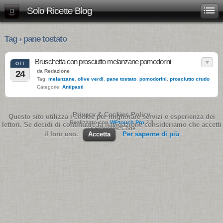
Solo Ricette Blog
Tag › pane tostato
Bruschetta con prosciutto melanzane pomodorini
OTT
da Redazione
24
Tag:
melanzane
,
olive verdi
,
pane tostato
,
pomodorini
,
prosciutto crudo
Categorie:
Antipasti
Privacy & Cookies Policy
Questo sito utilizza i cookie per migliorare servizi e esperienza dei
Realizzato con
WPtouch Pro
2.8
lettori. Se decidi di continuare la navigazione consideriamo che accetti
Di BraveNewCode
il loro uso.
Accetta
Per saperne di più