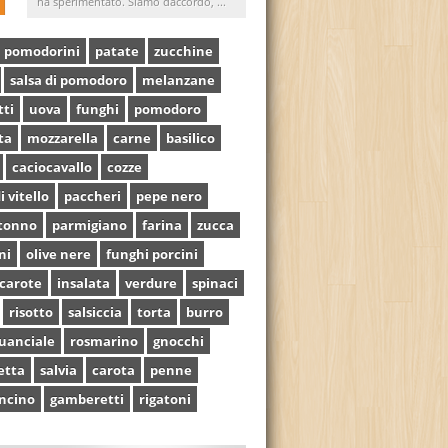
ha sperimentato. Siamo daccordo, ...
pomodorini
patate
zucchine
salsa di pomodoro
melanzane
tti
uova
funghi
pomodoro
ta
mozzarella
carne
basilico
caciocavallo
cozze
i vitello
paccheri
pepe nero
tonno
parmigiano
farina
zucca
ni
olive nere
funghi porcini
carote
insalata
verdure
spinaci
risotto
salsiccia
torta
burro
uanciale
rosmarino
gnocchi
etta
salvia
carota
penne
ncino
gamberetti
rigatoni