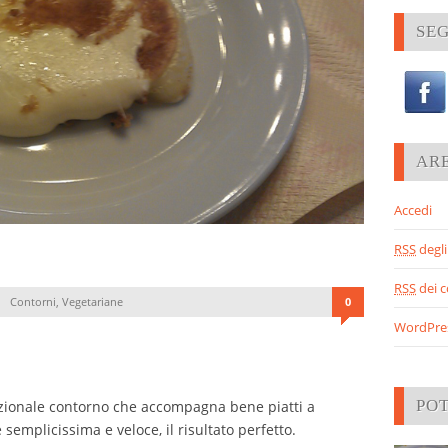
SEG
AR
Accedi
RSS
degli 
RSS
dei 
Contorni
,
Vegetariane
0
WordPre
PO
zionale contorno che accompagna bene piatti a
semplicissima e veloce, il risultato perfetto.