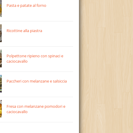
Pasta e patate al forno
Ricottine alla piastra
Polpettone ripieno con spinaci e
caciocavallo
Paccheri con melanzane e salsiccia
Fresa con melanzane pomodori e
caciocavallo