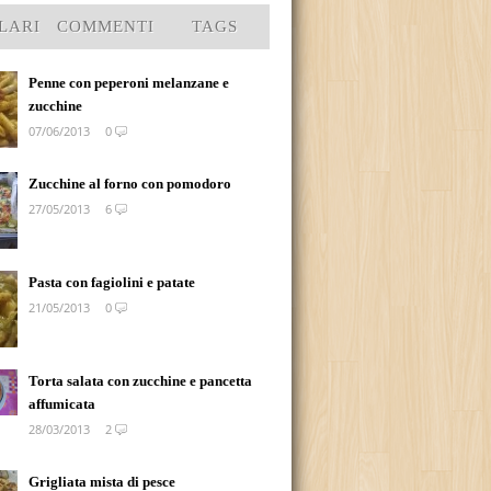
LARI
COMMENTI
TAGS
Penne con peperoni melanzane e
zucchine
07/06/2013
0
Zucchine al forno con pomodoro
27/05/2013
6
Pasta con fagiolini e patate
21/05/2013
0
Torta salata con zucchine e pancetta
affumicata
28/03/2013
2
Grigliata mista di pesce