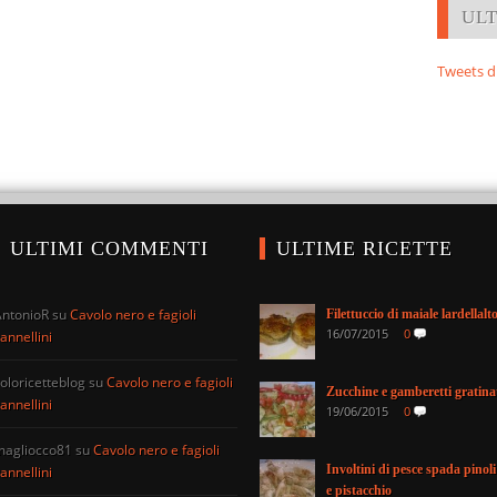
UL
Tweets d
ULTIMI COMMENTI
ULTIME RICETTE
AntonioR
su
Cavolo nero e fagioli
Filettuccio di maiale lardellalt
16/07/2015
0
annellini
oloricetteblog
su
Cavolo nero e fagioli
Zucchine e gamberetti gratina
annellini
19/06/2015
0
magliocco81
su
Cavolo nero e fagioli
Involtini di pesce spada pinoli
annellini
e pistacchio