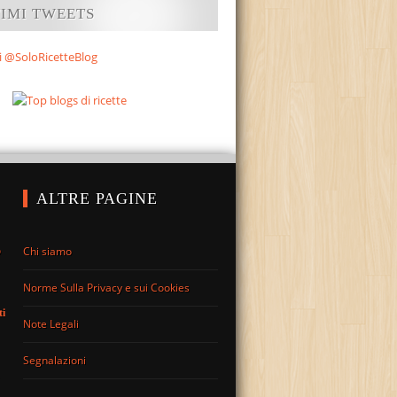
TIMI TWEETS
i @SoloRicetteBlog
ALTRE PAGINE
Chi siamo
o
Norme Sulla Privacy e sui Cookies
ti
Note Legali
Segnalazioni