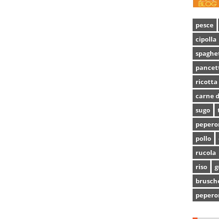
pesce
cipolla
spaghe
pancet
ricotta
carne d
sugo
pepero
pollo
rucola
riso
g
brusch
pepero