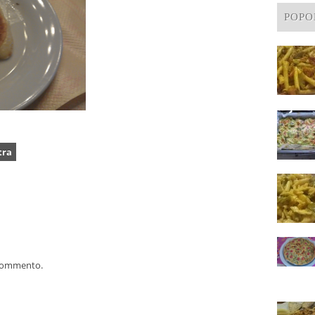
POPO
tra
 commento.