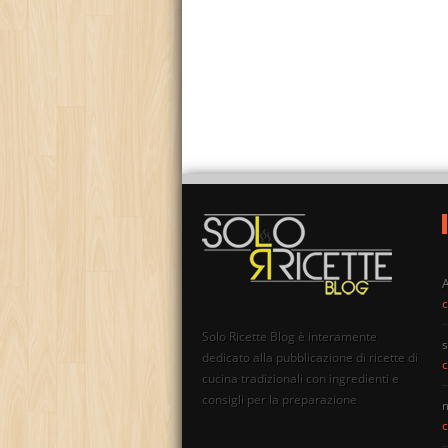
c
Solo Ricette Blog è interamente
s
dedicato alla pubblicazione di ricette di
c
cucina tradizionali con ingredienti e
consigli per la preparazione
c