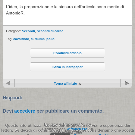
L’idea, la preparazione e la stesura dell’articolo sono merito di
AntonioR.
Categorie:
Secondi
,
Secondi di carne
Tag:
cavolfiore
,
curcuma
,
pollo
Condividi articolo
Salva in Instapaper
Torna all'inizio
Rispondi
Devi
accedere
per pubblicare un commento.
Privacy & Cookies Policy
Questo sito utilizza i cookie per migliorare servizi e esperienza dei
Realizzato con
WPtouch Pro
2.8
lettori. Se decidi di continuare la navigazione consideriamo che accetti
Di BraveNewCode