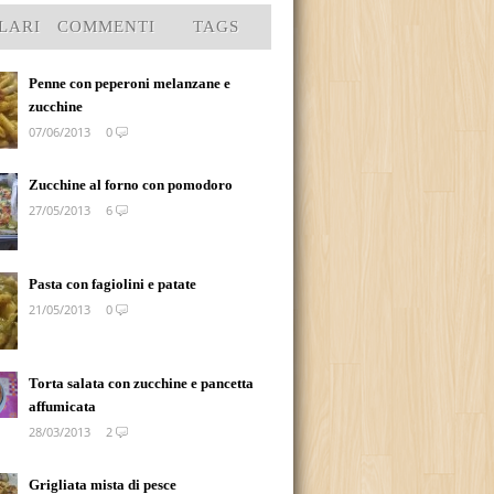
LARI
COMMENTI
TAGS
Penne con peperoni melanzane e
zucchine
07/06/2013
0
Zucchine al forno con pomodoro
27/05/2013
6
Pasta con fagiolini e patate
21/05/2013
0
Torta salata con zucchine e pancetta
affumicata
28/03/2013
2
Grigliata mista di pesce