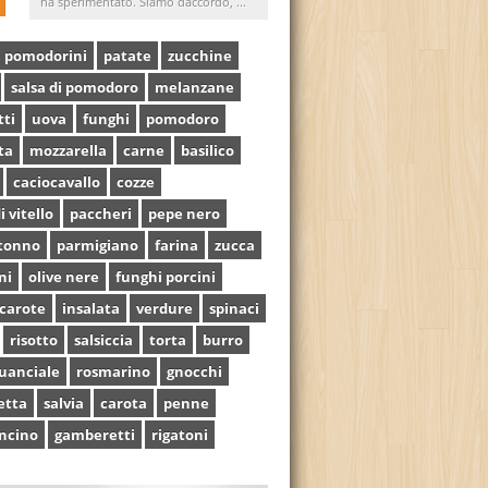
ha sperimentato. Siamo daccordo, ...
pomodorini
patate
zucchine
salsa di pomodoro
melanzane
tti
uova
funghi
pomodoro
ta
mozzarella
carne
basilico
caciocavallo
cozze
i vitello
paccheri
pepe nero
tonno
parmigiano
farina
zucca
ni
olive nere
funghi porcini
carote
insalata
verdure
spinaci
risotto
salsiccia
torta
burro
uanciale
rosmarino
gnocchi
etta
salvia
carota
penne
ncino
gamberetti
rigatoni