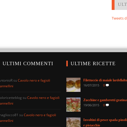
UL
Tweets d
ULTIMI COMMENTI
ULTIME RICETTE
AntonioR
su
Cavolo nero e fagioli
Filettuccio di maiale lardellalt
16/07/2015
0
annellini
oloricetteblog
su
Cavolo nero e fagioli
Zucchine e gamberetti gratina
annellini
19/06/2015
0
magliocco81
su
Cavolo nero e fagioli
Involtini di pesce spada pinoli
annellini
e pistacchio