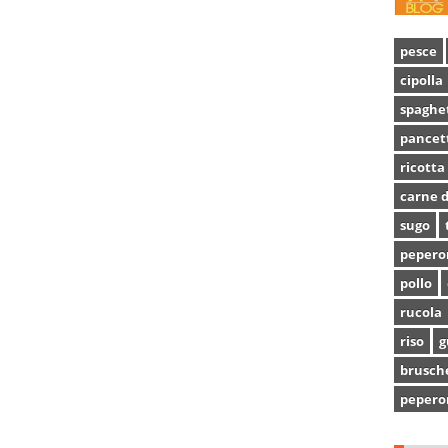
pesce
cipolla
spaghe
pancet
ricotta
carne d
sugo
pepero
pollo
rucola
riso
g
brusch
pepero