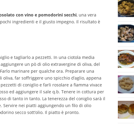
rosolato con vino e pomodorini secchi
, una vera
ochi ingredienti e il giusto impegno. Il risultato è
glio e tagliarlo a pezzetti. In una ciotola media
d aggiungere un pò di olio extravergine di oliva, del
a. Farlo marinare per qualche ora. Preparare una
di oliva, far soffriggere uno spicchio d’aglio, appena
 pezzetti di coniglio e farli rosolare a fiamma vivace
osso ed aggiungere il sale q.b. Tenere in cottura per
so di tanto in tanto. La tenerezza del coniglio sarà il
 Servire nei piatti aggiungendo un filo di olio
orino secco sott’olio. Il piatto è pronto.