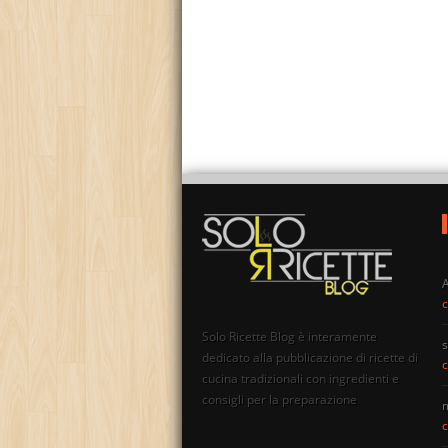
c
Solo Ricette Blog è interamente
s
dedicato alla pubblicazione di ricette di
c
cucina tradizionali con ingredienti e
consigli per la preparazione
c