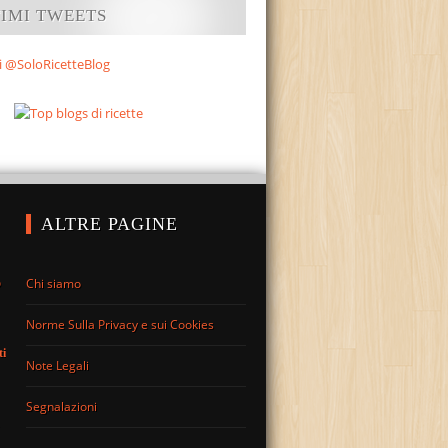
TIMI TWEETS
i @SoloRicetteBlog
ALTRE PAGINE
Chi siamo
o
Norme Sulla Privacy e sui Cookies
ti
Note Legali
Segnalazioni