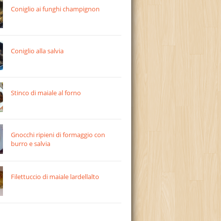
Coniglio ai funghi champignon
Coniglio alla salvia
Stinco di maiale al forno
Gnocchi ripieni di formaggio con
burro e salvia
Filettuccio di maiale lardellalto