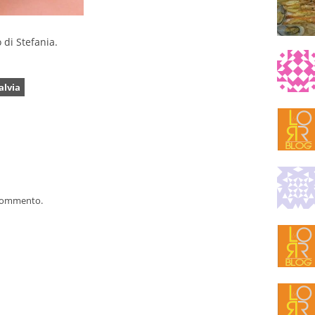
 di Stefania.
alvia
 commento.