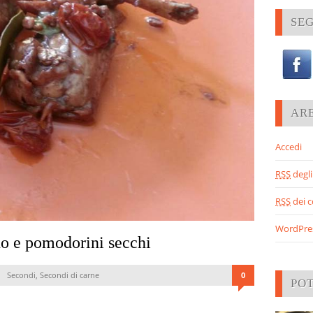
SEG
AR
Accedi
RSS
degli 
RSS
dei 
WordPre
no e pomodorini secchi
Secondi
,
Secondi di carne
0
PO