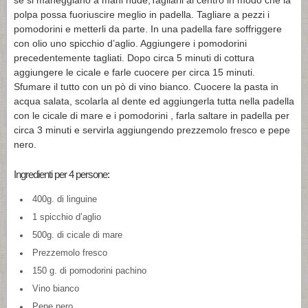
se si maneggiano a mani nude,Tagliarli al centro in modo che la
polpa possa fuoriuscire meglio in padella. Tagliare a pezzi i
pomodorini e metterli da parte. In una padella fare soffriggere
con olio uno spicchio d’aglio. Aggiungere i pomodorini
precedentemente tagliati. Dopo circa 5 minuti di cottura
aggiungere le cicale e farle cuocere per circa 15 minuti.
Sfumare il tutto con un pò di vino bianco. Cuocere la pasta in
acqua salata, scolarla al dente ed aggiungerla tutta nella padella
con le cicale di mare e i pomodorini , farla saltare in padella per
circa 3 minuti e servirla aggiungendo prezzemolo fresco e pepe
nero.
Ingredienti per 4 persone:
400g. di linguine
1 spicchio d’aglio
500g. di cicale di mare
Prezzemolo fresco
150 g. di pomodorini pachino
Vino bianco
Pepe nero