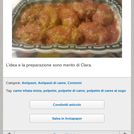
L’idea e la preparazione sono merito di Clara.
Categorie:
Antipasti
,
Antipasti di carne
,
Contorni
Tag:
carne tritata mista
,
polpette
,
polpette di carne
,
polpette di carne al sugo
Condividi articolo
Salva in Instapaper