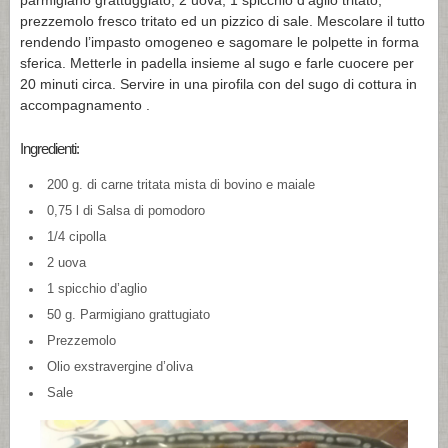
parmigiano grattuggiato, 2 uova, 1 spicchio d’aglio tritato,
prezzemolo fresco tritato ed un pizzico di sale. Mescolare il tutto
rendendo l’impasto omogeneo e sagomare le polpette in forma
sferica. Metterle in padella insieme al sugo e farle cuocere per
20 minuti circa. Servire in una pirofila con del sugo di cottura in
accompagnamento .
Ingredienti:
200 g. di carne tritata mista di bovino e maiale
0,75 l di Salsa di pomodoro
1/4 cipolla
2 uova
1 spicchio d’aglio
50 g. Parmigiano grattugiato
Prezzemolo
Olio exstravergine d’oliva
Sale