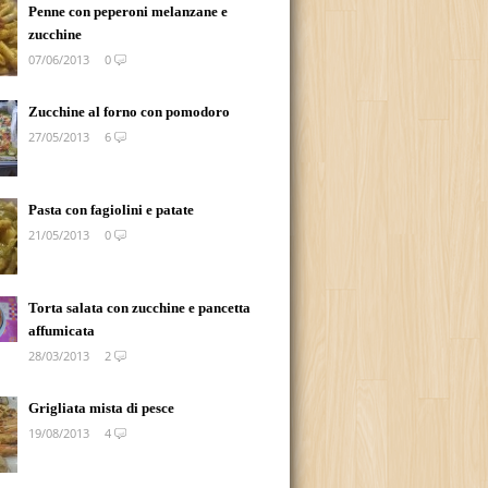
Penne con peperoni melanzane e
zucchine
07/06/2013
0
Zucchine al forno con pomodoro
27/05/2013
6
Pasta con fagiolini e patate
21/05/2013
0
Torta salata con zucchine e pancetta
affumicata
28/03/2013
2
Grigliata mista di pesce
19/08/2013
4