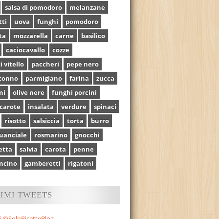
salsa di pomodoro
melanzane
tti
uova
funghi
pomodoro
ta
mozzarella
carne
basilico
caciocavallo
cozze
i vitello
paccheri
pepe nero
tonno
parmigiano
farina
zucca
ni
olive nere
funghi porcini
carote
insalata
verdure
spinaci
risotto
salsiccia
torta
burro
uanciale
rosmarino
gnocchi
etta
salvia
carota
penne
ncino
gamberetti
rigatoni
TIMI TWEETS
i @SoloRicetteBlog