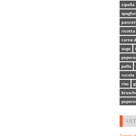
cipolla
spaghe
pancet
ricotta
carne d
sugo
pepero
pollo
rucola
riso
g
brusch
pepero
UL
Tweets d