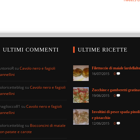
ULTIMI COMMENTI
ULTIME RICETTE
AntonioR
su
Cavolo nero e fagioli
Filettuccio di maiale lardellalt
16/07/2015
0
annellini
oloricetteblog
su
Cavolo nero e fagioli
Zucchine e gamberetti gratina
annellini
19/06/2015
0
magliocco81
su
Cavolo nero e fagioli
Involtini di pesce spada pinoli
annellini
e pistacchio
12/06/2015
0
oloricetteblog
su
Bocconcini di maiale
on patate e carote