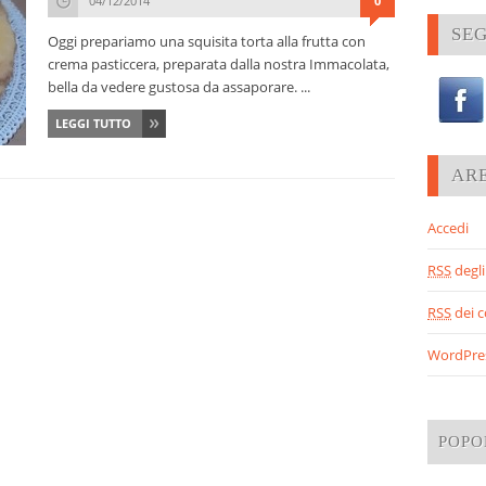
04/12/2014
0
SEG
Oggi prepariamo una squisita torta alla frutta con
crema pasticcera, preparata dalla nostra Immacolata,
bella da vedere gustosa da assaporare. ...
LEGGI TUTTO
AR
Accedi
RSS
degli 
RSS
dei 
WordPre
POPO