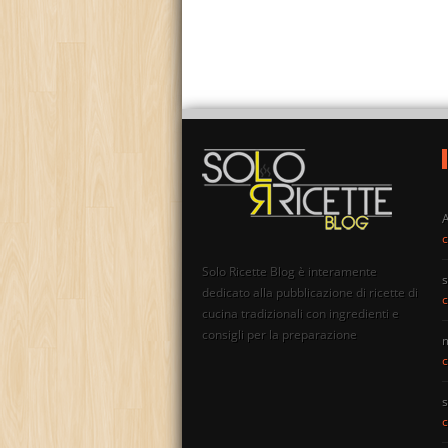
c
Solo Ricette Blog è interamente
s
dedicato alla pubblicazione di ricette di
c
cucina tradizionali con ingredienti e
consigli per la preparazione
c
s
c