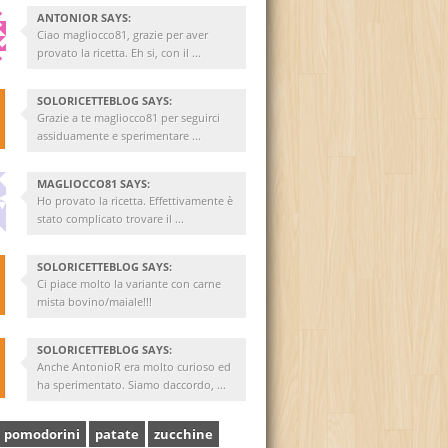
ANTONIOR SAYS:
Ciao magliocco81, grazie per aver
provato la ricetta. Eh si, con il ...
SOLORICETTEBLOG SAYS:
Grazie a te magliocco81 per seguirci
assiduamente e sperimentare ...
MAGLIOCCO81 SAYS:
Ho provato la ricetta. Effettivamente è
stato complicato trovare il ...
SOLORICETTEBLOG SAYS:
Ci piace molto la variante con carne
mista bovino/maiale!!!
SOLORICETTEBLOG SAYS:
Anche AntonioR era molto curioso ed
ha sperimentato. Siamo daccordo, ...
pomodorini
patate
zucchine