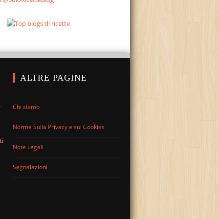
ALTRE PAGINE
Chi siamo
o
Norme Sulla Privacy e sui Cookies
ti
Note Legali
Segnalazioni