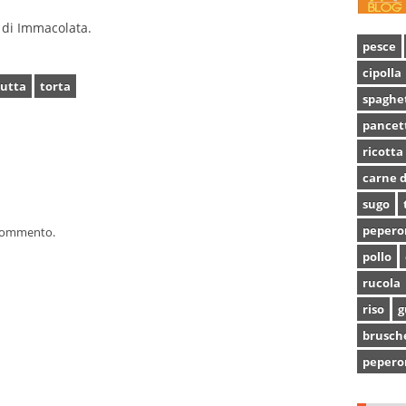
 di Immacolata.
pesce
cipolla
rutta
torta
spaghe
pancet
ricotta
carne d
sugo
pepero
 commento.
pollo
rucola
riso
g
brusch
pepero