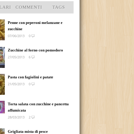
LARI
COMMENTI
TAGS
Penne con peperoni melanzane e
zucchine
07/06/2013
0
Zucchine al forno con pomodoro
27/05/2013
6
Pasta con fagiolini e patate
21/05/2013
0
Torta salata con zucchine e pancetta
affumicata
28/03/2013
2
Grigliata mista di pesce