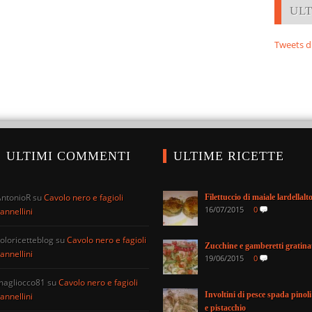
UL
Tweets d
ULTIMI COMMENTI
ULTIME RICETTE
AntonioR
su
Cavolo nero e fagioli
Filettuccio di maiale lardellalt
16/07/2015
0
annellini
oloricetteblog
su
Cavolo nero e fagioli
Zucchine e gamberetti gratina
annellini
19/06/2015
0
magliocco81
su
Cavolo nero e fagioli
Involtini di pesce spada pinoli
annellini
e pistacchio