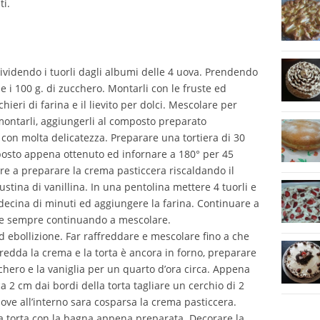
ti.
dividendo i tuorli dagli albumi delle 4 uova. Prendendo
 e i 100 g. di zucchero. Montarli con le fruste ed
ieri di farina e il lievito per dolci. Mescolare per
 montarli, aggiungerli al composto preparato
con molta delicatezza. Preparare una tortiera di 30
posto appena ottenuto ed infornare a 180° per 45
re a preparare la crema pasticcera riscaldando il
ustina di vanillina. In una pentolina mettere 4 tuorli e
decina di minuti ed aggiungere la farina. Continuare a
 e sempre continuando a mescolare.
ad ebollizione. Far raffreddare e mescolare fino a che
redda la crema e la torta è ancora in forno, preparare
chero e la vaniglia per un quarto d’ora circa. Appena
ca 2 cm dai bordi della torta tagliare un cerchio di 2
ove all’interno sara cosparsa la crema pasticcera.
a torta con la bagna appena preparata. Decorare la