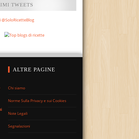
TIMI TWEETS
i @SoloRicetteBlog
ALTRE PAGINE
Chi siamo
o
Norme Sulla Privacy e sui Cookies
ti
Note Legali
Segnalazioni