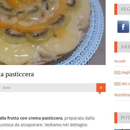
SEG
AR
Accedi
RSS
degli 
ma pasticcera
RSS
dei 
Dolci
0
WordPre
PO
alla frutta con crema pasticcera
, preparata dalla
gustosa da assaporare. Vediamo nel dettaglio