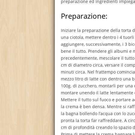
preparazione ed ingredienti impiega
Preparazione:
Iniziare la preparazione della torta 
una ciotola, mettere dentro i 4 tuorli
aggiungere, successivamente, i 3 bicch
bene il tutto. Prendere gli albumi e
precedentemente, mescolare il tutto 
cm di diametro circa, versare il com
minuti circa. Nel frattempo comincia
mezzo litro di latte con dentro una b
100g. di zucchero, montarli per una 
montare unendo il latte lentamente
Mettere il tutto sul fuoco e portare 
la crema è ben densa. Mentre si raff
la bagna bollendo l’acqua con lo zuc
pronta la torta far raffreddare. A cir
cm di profondità creando lo spazio d
Prima di mettere la crema bagnare l