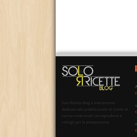
c
Solo Ricette Blog è interamente
s
dedicato alla pubblicazione di ricette di
c
cucina tradizionali con ingredienti e
consigli per la preparazione
c