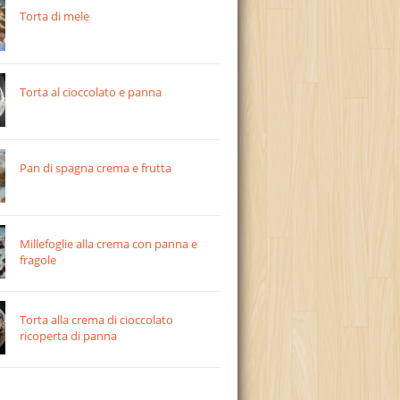
Torta di mele
Torta al cioccolato e panna
Pan di spagna crema e frutta
Millefoglie alla crema con panna e
fragole
Torta alla crema di cioccolato
ricoperta di panna