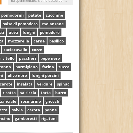
ha sperimentato. Siamo daccordo, ...
pomodorini
patate
zucchine
salsa di pomodoro
melanzane
tti
uova
funghi
pomodoro
ta
mozzarella
carne
basilico
caciocavallo
cozze
i vitello
paccheri
pepe nero
tonno
parmigiano
farina
zucca
ni
olive nere
funghi porcini
carote
insalata
verdure
spinaci
risotto
salsiccia
torta
burro
uanciale
rosmarino
gnocchi
etta
salvia
carota
penne
ncino
gamberetti
rigatoni