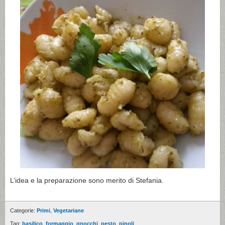
L’idea e la preparazione sono merito di Stefania.
Categorie:
Primi
,
Vegetariane
Tag:
basilico
,
formaggio
,
gnocchi
,
pesto
,
pinoli