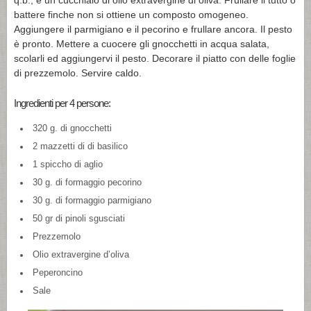
q.b., e un cucchiaio di olio extravergine di oliva. Frullare il tutto o
battere finche non si ottiene un composto omogeneo.
Aggiungere il parmigiano e il pecorino e frullare ancora. Il pesto
è pronto. Mettere a cuocere gli gnocchetti in acqua salata,
scolarli ed aggiungervi il pesto. Decorare il piatto con delle foglie
di prezzemolo. Servire caldo.
Ingredienti per 4 persone:
320 g. di gnocchetti
2 mazzetti di di basilico
1 spiccho di aglio
30 g. di formaggio pecorino
30 g. di formaggio parmigiano
50 gr di pinoli sgusciati
Prezzemolo
Olio extravergine d’oliva
Peperoncino
Sale