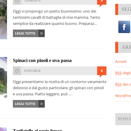
12/06/2015
0
SEG
Oggi vi propongo un piatto buonissimo: uno dei
tantissimi cavalli di battaglia di mia mamma. Tanto
semplice da realizzare quanto buono. Preparaz...
LEGGI TUTTO
AR
Spinaci con pinoli e uva passa
Accedi
31/01/2014
0
RSS
degli 
Oggi presentiamo la ricetta di un contorno veramente
RSS
dei 
delizioso e dal gusto particolare, gli spinaci con pinoli
e uva passa. Piatto leggero, può ...
WordPre
LEGGI TUTTO
POPO
Tagliatelle al pesto fresco