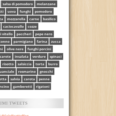
salsa di pomodoro
melanzane
tti
uova
funghi
pomodoro
ta
mozzarella
carne
basilico
caciocavallo
cozze
i vitello
paccheri
pepe nero
tonno
parmigiano
farina
zucca
ni
olive nere
funghi porcini
carote
insalata
verdure
spinaci
risotto
salsiccia
torta
burro
uanciale
rosmarino
gnocchi
etta
salvia
carota
penne
ncino
gamberetti
rigatoni
TIMI TWEETS
i @SoloRicetteBlog