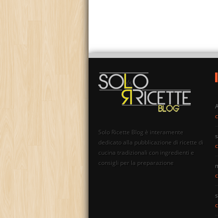
c
Solo Ricette Blog è interamente
s
dedicato alla pubblicazione di ricette di
c
cucina tradizionali con ingredienti e
consigli per la preparazione
c
s
c