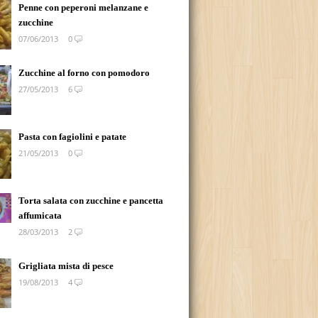
Penne con peperoni melanzane e
zucchine
07/06/2013
0
Zucchine al forno con pomodoro
27/05/2013
6
Pasta con fagiolini e patate
21/05/2013
0
Torta salata con zucchine e pancetta
affumicata
28/03/2013
2
Grigliata mista di pesce
19/08/2013
4