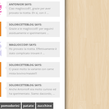
ANTONIOR SAYS:
Ciao magliocco81, grazie per aver
provato la ricetta. Eh si, con il ...
SOLORICETTEBLOG SAYS:
Grazie a te magliocco81 per seguirci
assiduamente e sperimentare ...
MAGLIOCCO81 SAYS:
Ho provato la ricetta. Effettivamente è
stato complicato trovare il ...
SOLORICETTEBLOG SAYS:
Ci piace molto la variante con carne
mista bovino/maiale!!!
SOLORICETTEBLOG SAYS:
Anche AntonioR era molto curioso ed
ha sperimentato. Siamo daccordo, ...
pomodorini
patate
zucchine