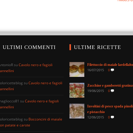
ULTIMI COMMENTI
ULTIME RICETTE
AntonioR
su
Cavolo nero e fagioli
Filettuccio di maiale lardellalt
16/07/2015
0
annellini
oloricetteblog
su
Cavolo nero e fagioli
Zucchine e gamberetti gratina
annellini
19/06/2015
0
magliocco81
su
Cavolo nero e fagioli
Involtini di pesce spada pinoli
annellini
e pistacchio
12/06/2015
0
oloricetteblog
su
Bocconcini di maiale
on patate e carote