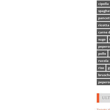
cipolla
spaghe
pancet
ricotta
carne d
sugo
pepero
pollo
rucola
riso
g
brusch
pepero
UL
Tweets d