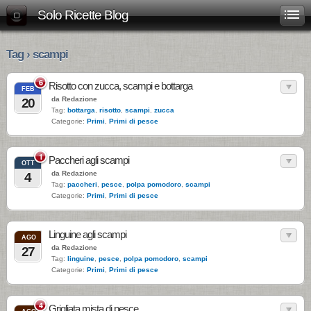
Solo Ricette Blog
Tag › scampi
6
Risotto con zucca, scampi e bottarga
FEB
da Redazione
20
Tag:
bottarga
,
risotto
,
scampi
,
zucca
Categorie:
Primi
,
Primi di pesce
1
Paccheri agli scampi
OTT
da Redazione
4
Tag:
paccheri
,
pesce
,
polpa pomodoro
,
scampi
Categorie:
Primi
,
Primi di pesce
Linguine agli scampi
AGO
da Redazione
27
Tag:
linguine
,
pesce
,
polpa pomodoro
,
scampi
Categorie:
Primi
,
Primi di pesce
4
Grigliata mista di pesce