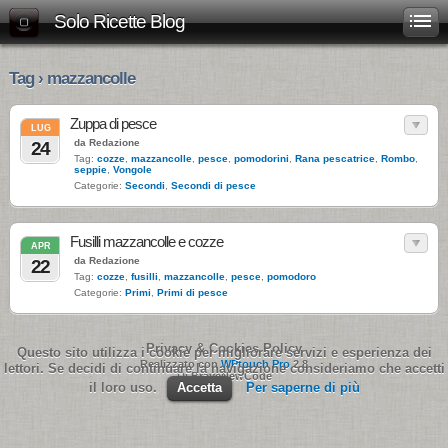
Solo Ricette Blog
Tag › mazzancolle
Zuppa di pesce
LUG
da Redazione
24
Tag:
cozze
,
mazzancolle
,
pesce
,
pomodorini
,
Rana pescatrice
,
Rombo
,
seppie
,
Vongole
Categorie:
Secondi
,
Secondi di pesce
Fusilli mazzancolle e cozze
APR
da Redazione
22
Tag:
cozze
,
fusilli
,
mazzancolle
,
pesce
,
pomodoro
Categorie:
Primi
,
Primi di pesce
Privacy & Cookies Policy
Questo sito utilizza i cookie per migliorare servizi e esperienza dei
Realizzato con
WPtouch Pro
2.8
lettori. Se decidi di continuare la navigazione consideriamo che accetti
Di BraveNewCode
il loro uso.
Accetta
Per saperne di più