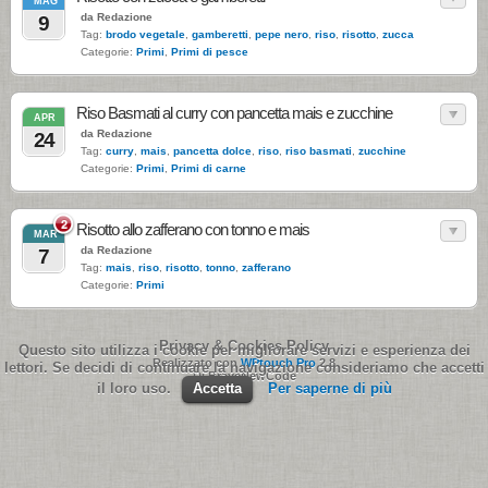
MAG
da Redazione
9
Tag:
brodo vegetale
,
gamberetti
,
pepe nero
,
riso
,
risotto
,
zucca
Categorie:
Primi
,
Primi di pesce
Riso Basmati al curry con pancetta mais e zucchine
APR
da Redazione
24
Tag:
curry
,
mais
,
pancetta dolce
,
riso
,
riso basmati
,
zucchine
Categorie:
Primi
,
Primi di carne
2
Risotto allo zafferano con tonno e mais
MAR
da Redazione
7
Tag:
mais
,
riso
,
risotto
,
tonno
,
zafferano
Categorie:
Primi
Privacy & Cookies Policy
Questo sito utilizza i cookie per migliorare servizi e esperienza dei
Realizzato con
WPtouch Pro
2.8
lettori. Se decidi di continuare la navigazione consideriamo che accetti
Di BraveNewCode
il loro uso.
Accetta
Per saperne di più