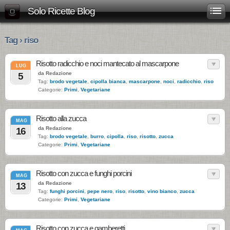
Solo Ricette Blog
Tag › riso
Risotto radicchio e noci mantecato al mascarpone
LUG
da Redazione
5
Tag:
brodo vegetale
,
cipolla bianca
,
mascarpone
,
noci
,
radicchio
,
riso
Categorie:
Primi
,
Vegetariane
Risotto alla zucca
MAG
da Redazione
16
Tag:
brodo vegetale
,
burro
,
cipolla
,
riso
,
risotto
,
zucca
Categorie:
Primi
,
Vegetariane
Risotto con zucca e funghi porcini
MAG
da Redazione
13
Tag:
funghi porcini
,
pepe nero
,
riso
,
risotto
,
vino bianco
,
zucca
Categorie:
Primi
,
Vegetariane
Risotto con zucca e gamberetti