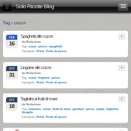
Solo Ricette Blog
Tag › cozze
Spaghetti alle cozze
FEB
da Redazione
16
Tag:
cozze
,
pesce
,
spaghetti
Categorie:
Primi
,
Primi di pesce
Linguine alle cozze
OTT
da Redazione
31
Tag:
cozze
,
linguine
,
pesce
Categorie:
Primi
,
Primi di pesce
Tagliolini ai frutti di mare
OTT
da Redazione
18
Tag:
calamari
,
cozze
,
frutti di mare
,
gamberi
,
pesce
,
polpo
,
tagliolini
,
Vongole
Categorie:
Primi
,
Primi di pesce