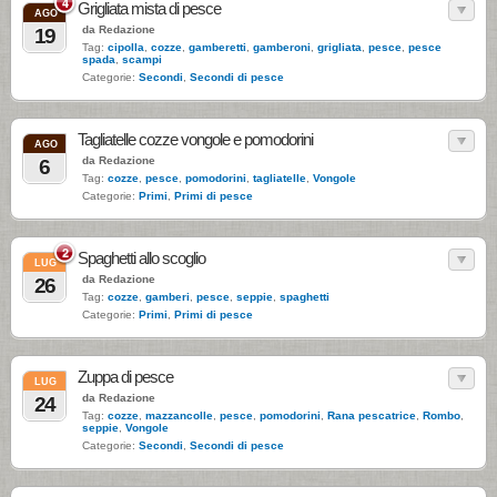
4
Grigliata mista di pesce
AGO
da Redazione
19
Tag:
cipolla
,
cozze
,
gamberetti
,
gamberoni
,
grigliata
,
pesce
,
pesce
spada
,
scampi
Categorie:
Secondi
,
Secondi di pesce
Tagliatelle cozze vongole e pomodorini
AGO
da Redazione
6
Tag:
cozze
,
pesce
,
pomodorini
,
tagliatelle
,
Vongole
Categorie:
Primi
,
Primi di pesce
2
Spaghetti allo scoglio
LUG
da Redazione
26
Tag:
cozze
,
gamberi
,
pesce
,
seppie
,
spaghetti
Categorie:
Primi
,
Primi di pesce
Zuppa di pesce
LUG
da Redazione
24
Tag:
cozze
,
mazzancolle
,
pesce
,
pomodorini
,
Rana pescatrice
,
Rombo
,
seppie
,
Vongole
Categorie:
Secondi
,
Secondi di pesce