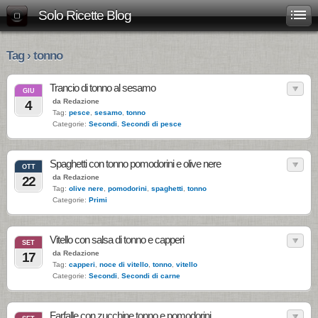
Solo Ricette Blog
Tag › tonno
Trancio di tonno al sesamo
GIU
da Redazione
4
Tag:
pesce
,
sesamo
,
tonno
Categorie:
Secondi
,
Secondi di pesce
Spaghetti con tonno pomodorini e olive nere
OTT
da Redazione
22
Tag:
olive nere
,
pomodorini
,
spaghetti
,
tonno
Categorie:
Primi
Vitello con salsa di tonno e capperi
SET
da Redazione
17
Tag:
capperi
,
noce di vitello
,
tonno
,
vitello
Categorie:
Secondi
,
Secondi di carne
Farfalle con zucchine tonno e pomodorini