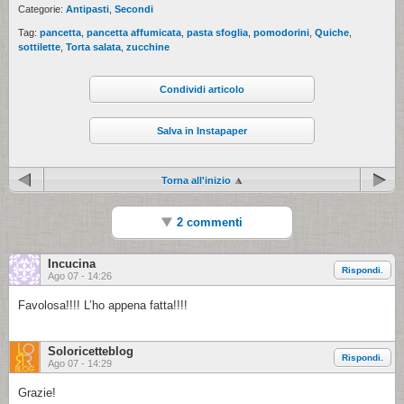
Categorie:
Antipasti
,
Secondi
Tag:
pancetta
,
pancetta affumicata
,
pasta sfoglia
,
pomodorini
,
Quiche
,
sottilette
,
Torta salata
,
zucchine
Condividi articolo
Salva in Instapaper
Torna all'inizio
2 commenti
Incucina
Rispondi.
Ago 07 - 14:26
Favolosa!!!! L’ho appena fatta!!!!
Soloricetteblog
Rispondi.
Ago 07 - 14:29
Grazie!