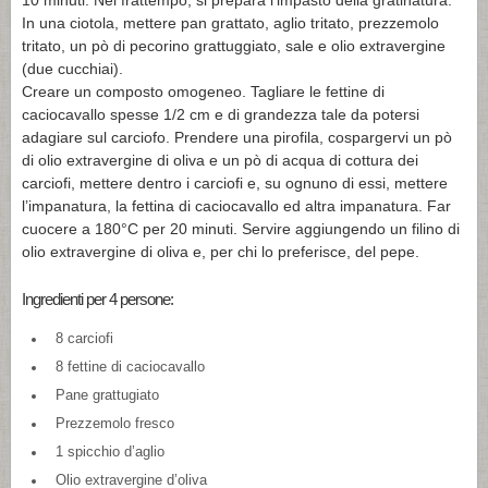
10 minuti. Nel frattempo, si prepara l’impasto della gratinatura.
In una ciotola, mettere pan grattato, aglio tritato, prezzemolo
tritato, un pò di pecorino grattuggiato, sale e olio extravergine
(due cucchiai).
Creare un composto omogeneo. Tagliare le fettine di
caciocavallo spesse 1/2 cm e di grandezza tale da potersi
adagiare sul carciofo. Prendere una pirofila, cospargervi un pò
di olio extravergine di oliva e un pò di acqua di cottura dei
carciofi, mettere dentro i carciofi e, su ognuno di essi, mettere
l’impanatura, la fettina di caciocavallo ed altra impanatura. Far
cuocere a 180°C per 20 minuti. Servire aggiungendo un filino di
olio extravergine di oliva e, per chi lo preferisce, del pepe.
Ingredienti per 4 persone:
8 carciofi
8 fettine di caciocavallo
Pane grattugiato
Prezzemolo fresco
1 spicchio d’aglio
Olio extravergine d’oliva