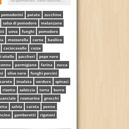
ha sperimentato. Siamo daccordo, ...
pomodorini
patate
zucchine
salsa di pomodoro
melanzane
tti
uova
funghi
pomodoro
ta
mozzarella
carne
basilico
caciocavallo
cozze
i vitello
paccheri
pepe nero
tonno
parmigiano
farina
zucca
ni
olive nere
funghi porcini
carote
insalata
verdure
spinaci
risotto
salsiccia
torta
burro
uanciale
rosmarino
gnocchi
etta
salvia
carota
penne
ncino
gamberetti
rigatoni