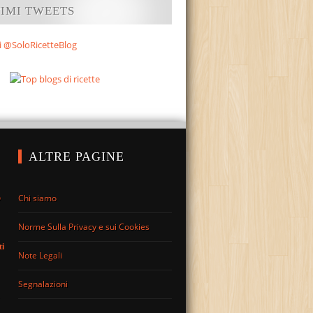
TIMI TWEETS
i @SoloRicetteBlog
ALTRE PAGINE
Chi siamo
o
Norme Sulla Privacy e sui Cookies
ti
Note Legali
Segnalazioni