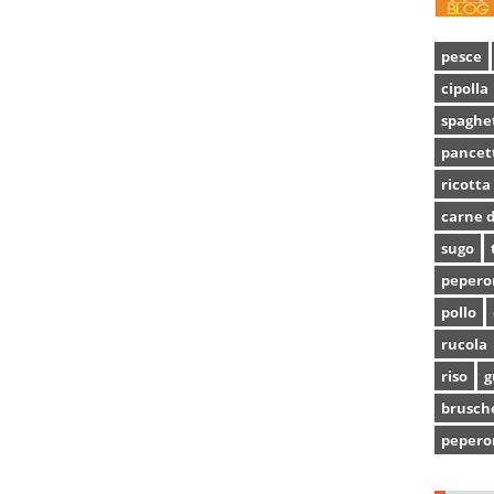
pesce
cipolla
spaghe
pancet
ricotta
carne d
sugo
pepero
pollo
rucola
riso
g
brusch
pepero