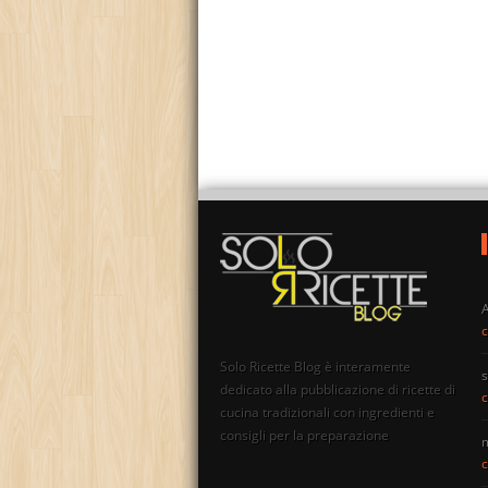
c
Solo Ricette Blog è interamente
s
dedicato alla pubblicazione di ricette di
c
cucina tradizionali con ingredienti e
consigli per la preparazione
c