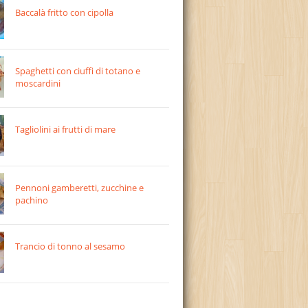
Baccalà fritto con cipolla
Spaghetti con ciuffi di totano e
moscardini
Tagliolini ai frutti di mare
Pennoni gamberetti, zucchine e
pachino
Trancio di tonno al sesamo