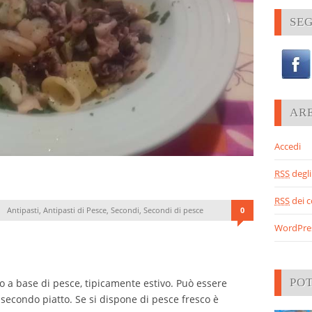
SEG
AR
Accedi
RSS
degli 
RSS
dei 
Antipasti
,
Antipasti di Pesce
,
Secondi
,
Secondi di pesce
0
WordPre
PO
o a base di pesce, tipicamente estivo. Può essere
secondo piatto. Se si dispone di pesce fresco è