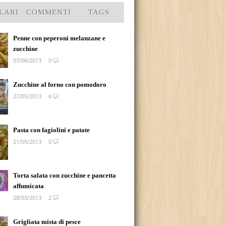
LARI
COMMENTI
TAGS
Penne con peperoni melanzane e
zucchine
07/06/2013
0
Zucchine al forno con pomodoro
27/05/2013
6
Pasta con fagiolini e patate
21/05/2013
0
Torta salata con zucchine e pancetta
affumicata
28/03/2013
2
Grigliata mista di pesce