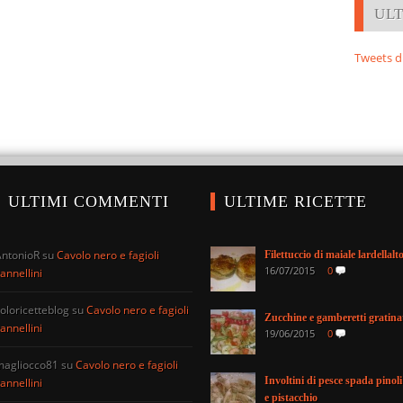
UL
Tweets d
ULTIMI COMMENTI
ULTIME RICETTE
AntonioR
su
Cavolo nero e fagioli
Filettuccio di maiale lardellalt
16/07/2015
0
annellini
oloricetteblog
su
Cavolo nero e fagioli
Zucchine e gamberetti gratina
annellini
19/06/2015
0
magliocco81
su
Cavolo nero e fagioli
Involtini di pesce spada pinoli
annellini
e pistacchio