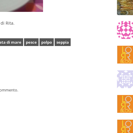
di Rita.
ata di mare
pesce
polpo
seppia
 commento.