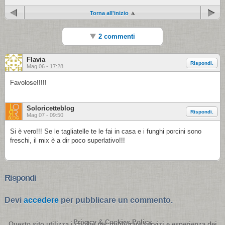
Torna all'inizio
2 commenti
Flavia
Rispondi.
Mag 06 - 17:28
Favolose!!!!!
Soloricetteblog
Rispondi.
Mag 07 - 09:50
Si è vero!!! Se le tagliatelle te le fai in casa e i funghi porcini sono
freschi, il mix è a dir poco superlativo!!!
Rispondi
Devi
accedere
per pubblicare un commento.
Privacy & Cookies Policy
Questo sito utilizza i cookie per migliorare servizi e esperienza dei