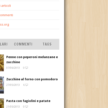
 articoli
commenti
ss.org
LARI
COMMENTI
TAGS
Penne con peperoni melanzane e
zucchine
07/06/2013
0
Zucchine al forno con pomodoro
27/05/2013
6
Pasta con fagiolini e patate
21/05/2013
0