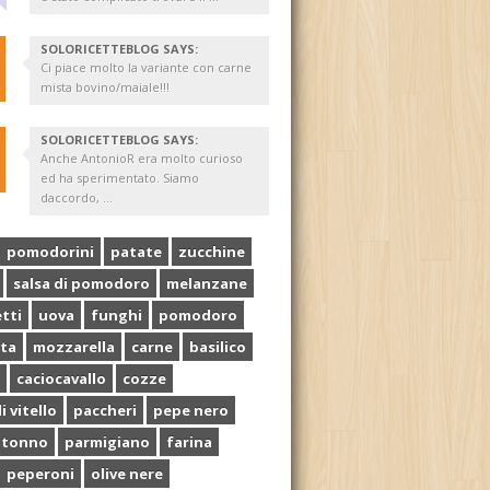
SOLORICETTEBLOG SAYS:
Ci piace molto la variante con carne
mista bovino/maiale!!!
SOLORICETTEBLOG SAYS:
Anche AntonioR era molto curioso
ed ha sperimentato. Siamo
daccordo, ...
pomodorini
patate
zucchine
salsa di pomodoro
melanzane
tti
uova
funghi
pomodoro
ta
mozzarella
carne
basilico
caciocavallo
cozze
i vitello
paccheri
pepe nero
tonno
parmigiano
farina
peperoni
olive nere