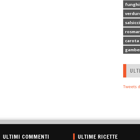
funghi
verdur
salsicc
rosmar
carota
gamber
ULT
Tweets d
ULTIMI COMMENTI
ULTIME RICETTE