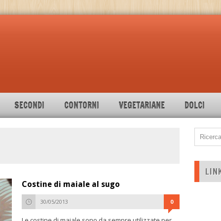
SECONDI
CONTORNI
VEGETARIANE
DOLCI
LIN
Costine di maiale al sugo
30/05/2013
0
Le costine di maiale sono da sempre utilizzate per