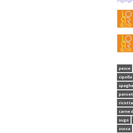
pesce
cipolla
spaghe
pancet
ricotta
carne d
sugo
zucca