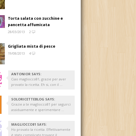
Torta salata con zucchine e
pancetta affumicata
28/03/2013
2
Grigliata mista di pesce
19/08/2013
4
ANTONIOR SAYS:
Ciao magliocco81, grazie per aver
provato la ricetta. Eh si, con il ...
SOLORICETTEBLOG SAYS:
Grazie a te magliocco81 per seguirci
assiduamente e sperimentare ...
MAGLIOCCO81 SAYS:
Ho provato la ricetta. Effettivamente
è stato complicato trovare il ...