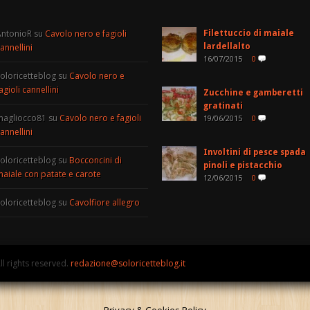
AntonioR
su
Cavolo nero e fagioli
Filettuccio di maiale
annellini
lardellalto
16/07/2015
0
oloricetteblog
su
Cavolo nero e
agioli cannellini
Zucchine e gamberetti
gratinati
magliocco81
su
Cavolo nero e fagioli
19/06/2015
0
annellini
Involtini di pesce spada
oloricetteblog
su
Bocconcini di
pinoli e pistacchio
aiale con patate e carote
12/06/2015
0
oloricetteblog
su
Cavolfiore allegro
ll rights reserved.
redazione@soloricetteblog.it