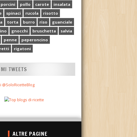
 porcini
pollo
carote
insalata
e
spinaci
rucola
risotto
ia
torta
burro
riso
guanciale
ino
gnocchi
bruschetta
salvia
penne
peperoncino
etti
rigatoni
IMI TWEETS
i @SoloRicetteBlog
ALTRE PAGINE