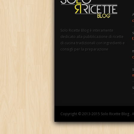
c
Solo Ricette Blog è interamente
s
dedicato alla pubblicazione di ricette
f
di cucina tradizionali con ingredienti e
consigli per la preparazione
c
s
m
s
Copyright © 2013-2015 Solo Ricette Blog . A