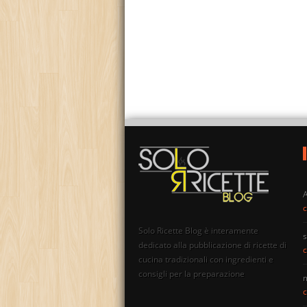
c
Solo Ricette Blog è interamente
s
dedicato alla pubblicazione di ricette di
c
cucina tradizionali con ingredienti e
consigli per la preparazione
c