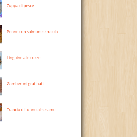
Zuppa di pesce
Penne con salmone e rucola
Linguine alle cozze
Gamberoni gratinati
Trancio di tonno al sesamo