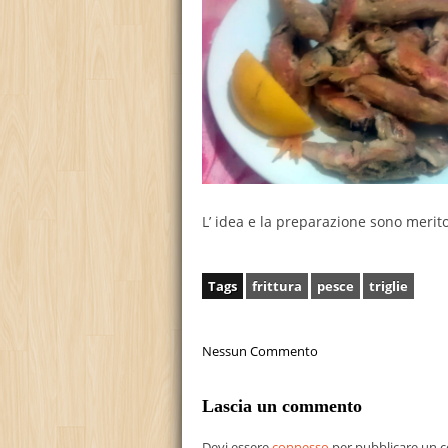
L’ idea e la preparazione sono merito
Tags
frittura
pesce
triglie
Nessun Commento
Lascia un commento
Devi essere
connesso
per pubblicare un