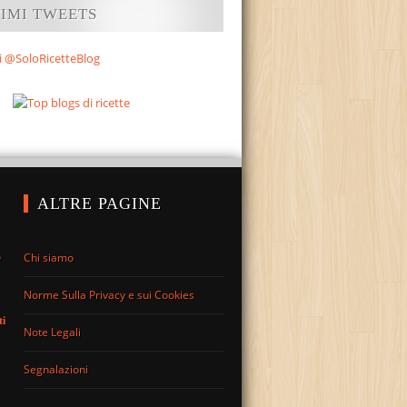
TIMI TWEETS
i @SoloRicetteBlog
ALTRE PAGINE
Chi siamo
o
Norme Sulla Privacy e sui Cookies
ti
Note Legali
Segnalazioni