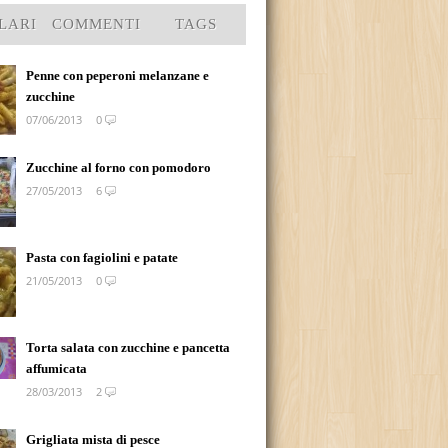
LARI
COMMENTI
TAGS
Penne con peperoni melanzane e
zucchine
07/06/2013
0
Zucchine al forno con pomodoro
27/05/2013
6
Pasta con fagiolini e patate
21/05/2013
0
Torta salata con zucchine e pancetta
affumicata
28/03/2013
2
Grigliata mista di pesce