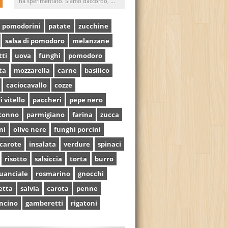
ha sperimentato. Siamo daccordo, ...
pomodorini
patate
zucchine
salsa di pomodoro
melanzane
tti
uova
funghi
pomodoro
ta
mozzarella
carne
basilico
caciocavallo
cozze
i vitello
paccheri
pepe nero
tonno
parmigiano
farina
zucca
ni
olive nere
funghi porcini
carote
insalata
verdure
spinaci
risotto
salsiccia
torta
burro
uanciale
rosmarino
gnocchi
etta
salvia
carota
penne
ncino
gamberetti
rigatoni