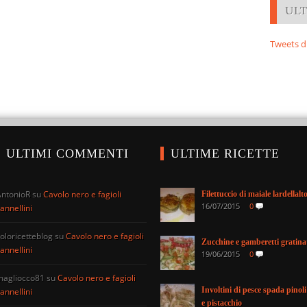
UL
Tweets d
ULTIMI COMMENTI
ULTIME RICETTE
AntonioR
su
Cavolo nero e fagioli
Filettuccio di maiale lardellalt
16/07/2015
0
annellini
oloricetteblog
su
Cavolo nero e fagioli
Zucchine e gamberetti gratina
annellini
19/06/2015
0
magliocco81
su
Cavolo nero e fagioli
Involtini di pesce spada pinoli
annellini
e pistacchio