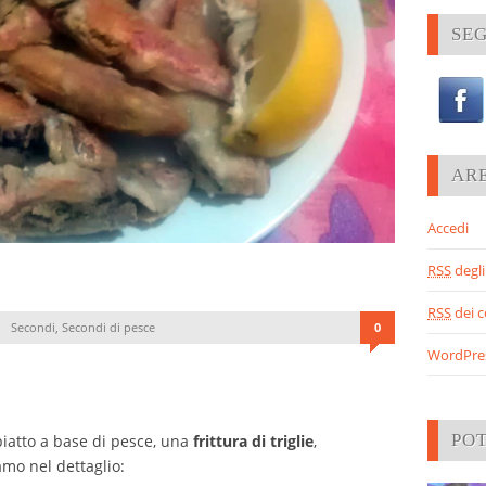
SEG
AR
Accedi
RSS
degli 
RSS
dei 
Secondi
,
Secondi di pesce
0
WordPre
PO
piatto a base di pesce, una
frittura di triglie
,
mo nel dettaglio: