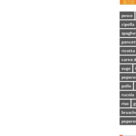
pesce
cipolla
spaghe
pancet
ricotta
carne d
sugo
pepero
pollo
rucola
riso
g
brusch
pepero