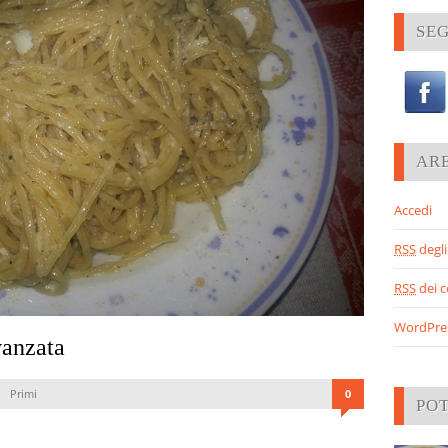
SEG
AR
Accedi
RSS
degli 
RSS
dei 
WordPre
vanzata
Primi
0
PO