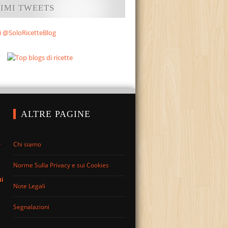
TIMI TWEETS
i @SoloRicetteBlog
ALTRE PAGINE
Chi siamo
o
Norme Sulla Privacy e sui Cookies
ti
Note Legali
Segnalazioni