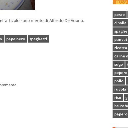
pesce
dell’articolo sono merito di Alfredo De Vuono.
cipolla
spaghe
o
pepe nero
spaghetti
pancet
ricotta
carne d
sugo
pepero
pollo
 commento.
rucola
riso
g
brusch
pepero