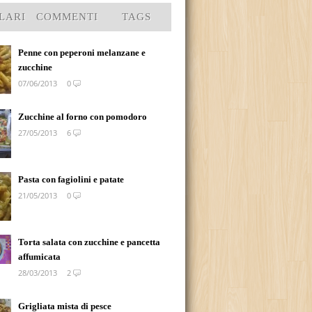
LARI
COMMENTI
TAGS
Penne con peperoni melanzane e
zucchine
07/06/2013
0
Zucchine al forno con pomodoro
27/05/2013
6
Pasta con fagiolini e patate
21/05/2013
0
Torta salata con zucchine e pancetta
affumicata
28/03/2013
2
Grigliata mista di pesce