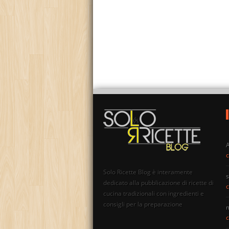
c
Solo Ricette Blog è interamente
s
dedicato alla pubblicazione di ricette di
c
cucina tradizionali con ingredienti e
consigli per la preparazione
c