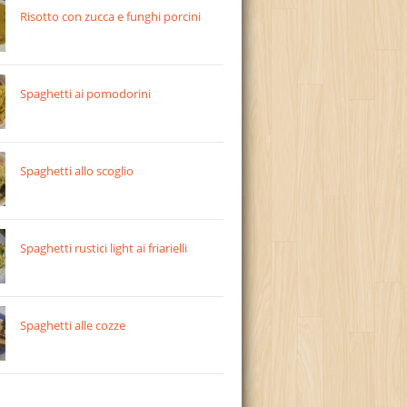
Risotto con zucca e funghi porcini
Spaghetti ai pomodorini
Spaghetti allo scoglio
Spaghetti rustici light ai friarielli
Spaghetti alle cozze