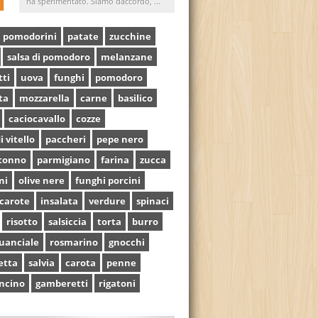
ha sperimentato. Siamo daccordo, ...
pomodorini
patate
zucchine
salsa di pomodoro
melanzane
tti
uova
funghi
pomodoro
ta
mozzarella
carne
basilico
caciocavallo
cozze
i vitello
paccheri
pepe nero
tonno
parmigiano
farina
zucca
ni
olive nere
funghi porcini
carote
insalata
verdure
spinaci
risotto
salsiccia
torta
burro
uanciale
rosmarino
gnocchi
etta
salvia
carota
penne
ncino
gamberetti
rigatoni