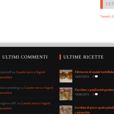
UL
Tweets d
ULTIMI COMMENTI
ULTIME RICETTE
AntonioR
su
Cavolo nero e fagioli
Filettuccio di maiale lardellalt
16/07/2015
0
annellini
oloricetteblog
su
Cavolo nero e fagioli
Zucchine e gamberetti gratina
annellini
19/06/2015
0
magliocco81
su
Cavolo nero e fagioli
Involtini di pesce spada pinoli
annellini
e pistacchio