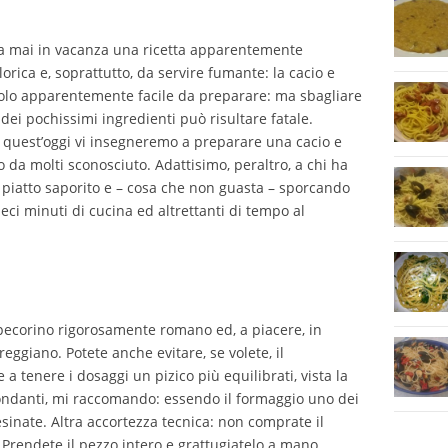
 va mai in vacanza una ricetta apparentemente
rica e, soprattutto, da servire fumante: la cacio e
olo apparentemente facile da preparare: ma sbagliare
 dei pochissimi ingredienti può risultare fatale.
 quest’oggi vi insegneremo a preparare una cacio e
da molti sconosciuto. Adattisimo, peraltro, a chi ha
iatto saporito e – cosa che non guasta – sporcando
eci minuti di cucina ed altrettanti di tempo al
 pecorino rigorosamente romano ed, a piacere, in
eggiano. Potete anche evitare, se volete, il
a tenere i dosaggi un pizico più equilibrati, vista la
ondanti, mi raccomando: essendo il formaggio uno dei
esinate. Altra accortezza tecnica: non comprate il
 Prendete il pezzo intero e grattugiatelo a mano,