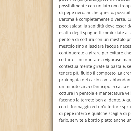
possibilmente con un lato non troppo
di pepe nero: anche questo, possibil
L’aroma è completamente diversa. Cala
poco salata: la sapidità deve esser d
esatta degli spaghetti cominciate a 
pentola di cottura con un mestolo p
mestolo sino a lasciare l’acqua neces
continuerete a girare per evitare che
cottura – incorporate a vigorose man
contestualmente girate la pasta e, se 
tenere più fluido il composto. La cre
prolungata del cacio con l’abbondant
un minuto circa d’anticipo la cacio e 
cottura in pentola e mantecatura veloc
facendo la terrete ben al dente. A q
con il formaggio ed un’ulteriore spr
di pepe intero e qualche scaglia di pe
farlo, servite a bordo piatto anche uno