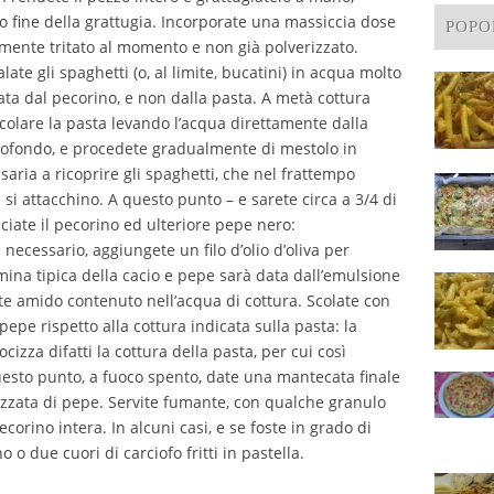
 fine della grattugia. Incorporate una massiccia dose
POPO
mente tritato al momento e non già polverizzato.
te gli spaghetti (o, al limite, bucatini) in acqua molto
ata dal pecorino, e non dalla pasta. A metà cottura
scolare la pasta levando l’acqua direttamente dalla
rofondo, e procedete gradualmente di mestolo in
saria a ricoprire gli spaghetti, che nel frattempo
 si attacchino. A questo punto – e sarete circa a 3/4 di
ciate il pecorino ed ulteriore pepe nero:
necessario, aggiungete un filo d’olio d’oliva per
mina tipica della cacio e pepe sarà data dall’emulsione
e amido contenuto nell’acqua di cottura. Scolate con
pepe rispetto alla cottura indicata sulla pasta: la
izza difatti la cottura della pasta, per cui così
uesto punto, a fuoco spento, date una mantecata finale
uzzata di pepe. Servite fumante, con qualche granulo
corino intera. In alcuni casi, e se foste in grado di
 o due cuori di carciofo fritti in pastella.