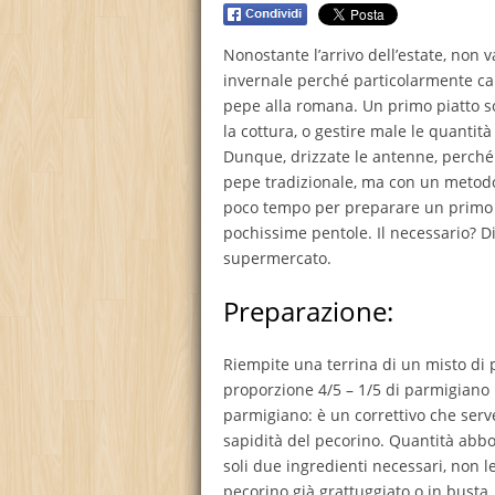
Nonostante l’arrivo dell’estate, non
invernale perché particolarmente calo
pepe alla romana. Un primo piatto s
la cottura, o gestire male le quantità
Dunque, drizzate le antenne, perché
pepe tradizionale, ma con un metodo 
poco tempo per preparare un primo p
pochissime pentole. Il necessario? Di
supermercato.
Preparazione:
Riempite una terrina di un misto di
proporzione 4/5 – 1/5 di parmigiano r
parmigiano: è un correttivo che serve 
sapidità del pecorino. Quantità abb
soli due ingredienti necessari, non l
pecorino già grattuggiato o in busta.