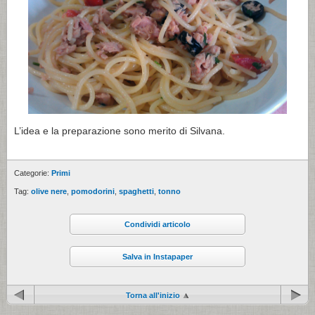
L’idea e la preparazione sono merito di Silvana.
Categorie:
Primi
Tag:
olive nere
,
pomodorini
,
spaghetti
,
tonno
Condividi articolo
Salva in Instapaper
Torna all'inizio