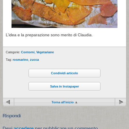
L’idea e la preparazione sono merito di Claudia.
Categorie:
Contorni
,
Vegetariane
Tag:
rosmarino
,
zucca
Condividi articolo
Salva in Instapaper
Torna all'inizio
Rispondi
Devi
accedere
per pubblicare un commento.