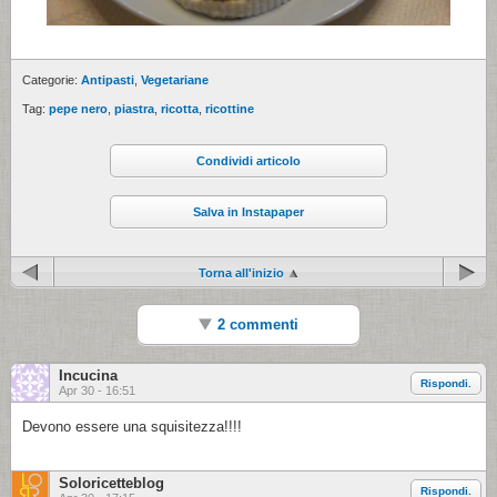
Categorie:
Antipasti
,
Vegetariane
Tag:
pepe nero
,
piastra
,
ricotta
,
ricottine
Condividi articolo
Salva in Instapaper
Torna all'inizio
2 commenti
Incucina
Rispondi.
Apr 30 - 16:51
Devono essere una squisitezza!!!!
Soloricetteblog
Rispondi.