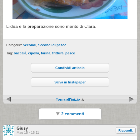
L’idea e la preparazione sono merito di Clara.
Categorie:
Secondi
,
Secondi di pesce
Tag:
baccalà
,
cipolla
,
farina
,
frittura
,
pesce
Condividi articolo
Salva in Instapaper
Torna all'inizio
2 commenti
Giusy
Rispondi.
Mag 15 - 15:11