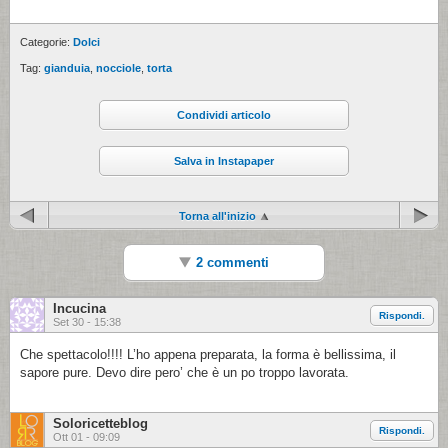
Categorie:
Dolci
Tag:
gianduia
,
nocciole
,
torta
Condividi articolo
Salva in Instapaper
Torna all'inizio
2 commenti
Incucina
Rispondi.
Set 30 - 15:38
Che spettacolo!!!! L’ho appena preparata, la forma è bellissima, il
sapore pure. Devo dire pero’ che è un po troppo lavorata.
Soloricetteblog
Rispondi.
Ott 01 - 09:09