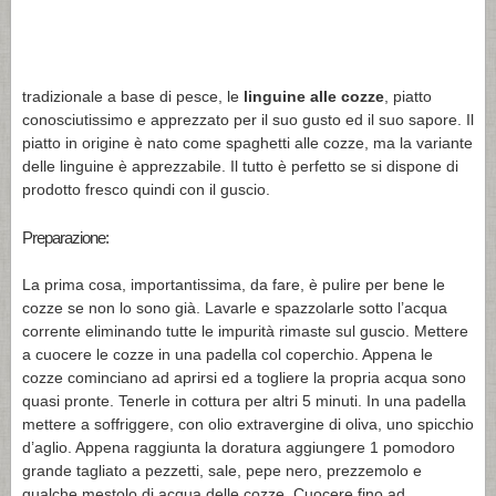
tradizionale a base di pesce, le
linguine alle cozze
, piatto
conosciutissimo e apprezzato per il suo gusto ed il suo sapore. Il
piatto in origine è nato come spaghetti alle cozze, ma la variante
delle linguine è apprezzabile. Il tutto è perfetto se si dispone di
prodotto fresco quindi con il guscio.
Preparazione:
La prima cosa, importantissima, da fare, è pulire per bene le
cozze se non lo sono già. Lavarle e spazzolarle sotto l’acqua
corrente eliminando tutte le impurità rimaste sul guscio. Mettere
a cuocere le cozze in una padella col coperchio. Appena le
cozze cominciano ad aprirsi ed a togliere la propria acqua sono
quasi pronte. Tenerle in cottura per altri 5 minuti. In una padella
mettere a soffriggere, con olio extravergine di oliva, uno spicchio
d’aglio. Appena raggiunta la doratura aggiungere 1 pomodoro
grande tagliato a pezzetti, sale, pepe nero, prezzemolo e
qualche mestolo di acqua delle cozze. Cuocere fino ad