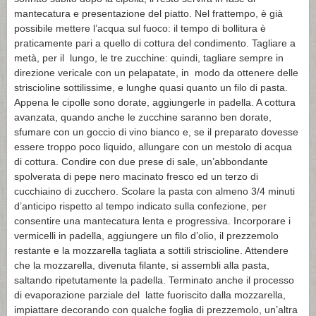
mantecatura e presentazione del piatto. Nel frattempo, è già
possibile mettere l’acqua sul fuoco: il tempo di bollitura è
praticamente pari a quello di cottura del condimento. Tagliare a
metà, per il lungo, le tre zucchine: quindi, tagliare sempre in
direzione vericale con un pelapatate, in modo da ottenere delle
striscioline sottilissime, e lunghe quasi quanto un filo di pasta.
Appena le cipolle sono dorate, aggiungerle in padella. A cottura
avanzata, quando anche le zucchine saranno ben dorate,
sfumare con un goccio di vino bianco e, se il preparato dovesse
essere troppo poco liquido, allungare con un mestolo di acqua
di cottura. Condire con due prese di sale, un’abbondante
spolverata di pepe nero macinato fresco ed un terzo di
cucchiaino di zucchero. Scolare la pasta con almeno 3/4 minuti
d’anticipo rispetto al tempo indicato sulla confezione, per
consentire una mantecatura lenta e progressiva. Incorporare i
vermicelli in padella, aggiungere un filo d’olio, il prezzemolo
restante e la mozzarella tagliata a sottili striscioline. Attendere
che la mozzarella, divenuta filante, si assembli alla pasta,
saltando ripetutamente la padella. Terminato anche il processo
di evaporazione parziale del latte fuoriscito dalla mozzarella,
impiattare decorando con qualche foglia di prezzemolo, un’altra