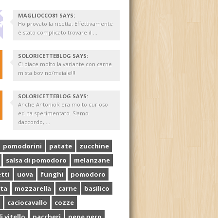
MAGLIOCCO81 SAYS:
Ho provato la ricetta. Effettivamente
è stato complicato trovare il ...
SOLORICETTEBLOG SAYS:
Ci piace molto la variante con carne
mista bovino/maiale!!!
SOLORICETTEBLOG SAYS:
Anche AntonioR era molto curioso
ed ha sperimentato. Siamo
daccordo, ...
pomodorini
patate
zucchine
salsa di pomodoro
melanzane
tti
uova
funghi
pomodoro
ta
mozzarella
carne
basilico
caciocavallo
cozze
i vitello
paccheri
pepe nero