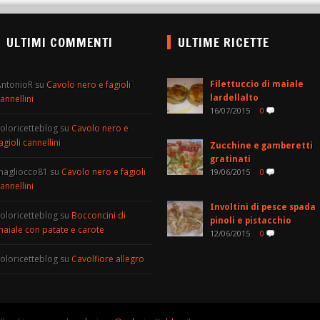
ULTIMI COMMENTI
ULTIME RICETTE
AntonioR
su
Cavolo nero e fagioli
Filettuccio di maiale
annellini
lardellalto
16/07/2015
0
oloricetteblog
su
Cavolo nero e
agioli cannellini
Zucchine e gamberetti
gratinati
magliocco81
su
Cavolo nero e fagioli
19/06/2015
0
annellini
Involtini di pesce spada
oloricetteblog
su
Bocconcini di
pinoli e pistacchio
aiale con patate e carote
12/06/2015
0
oloricetteblog
su
Cavolfiore allegro