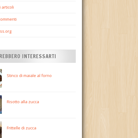
 articoli
commenti
ss.org
REBBERO INTERESSARTI
Stinco di maiale al forno
Risotto alla zucca
Frittelle di zucca