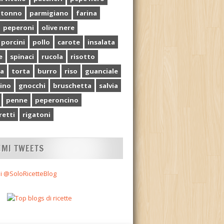
tonno
parmigiano
farina
peperoni
olive nere
 porcini
pollo
carote
insalata
e
spinaci
rucola
risotto
ia
torta
burro
riso
guanciale
ino
gnocchi
bruschetta
salvia
penne
peperoncino
etti
rigatoni
IMI TWEETS
i @SoloRicetteBlog