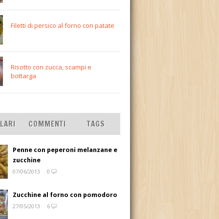
Filetti di persico al forno con patate
Risotto con zucca, scampi e
bottarga
LARI
COMMENTI
TAGS
Penne con peperoni melanzane e
zucchine
07/06/2013
0
Zucchine al forno con pomodoro
27/05/2013
6