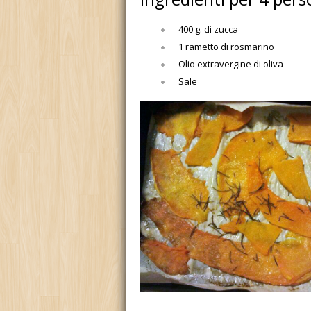
400 g. di zucca
1 rametto di rosmarino
Olio extravergine di oliva
Sale