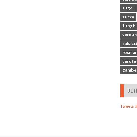
sugo
zucca
funghi
verdur
salsicc
rosmar
carota
gamber
ULT
Tweets d