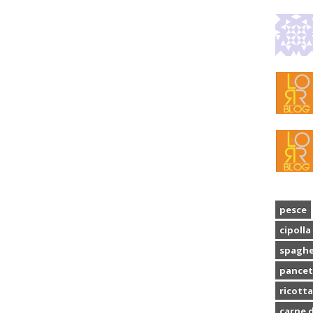
pesce
cipolla
spaghe
pancet
ricotta
carne d