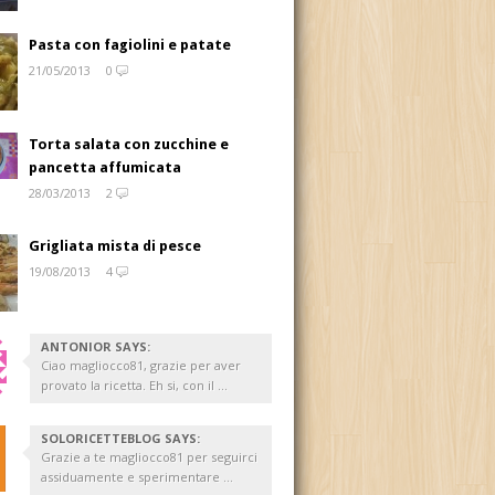
Pasta con fagiolini e patate
21/05/2013
0
Torta salata con zucchine e
pancetta affumicata
28/03/2013
2
Grigliata mista di pesce
19/08/2013
4
ANTONIOR SAYS:
Ciao magliocco81, grazie per aver
provato la ricetta. Eh si, con il ...
SOLORICETTEBLOG SAYS:
Grazie a te magliocco81 per seguirci
assiduamente e sperimentare ...