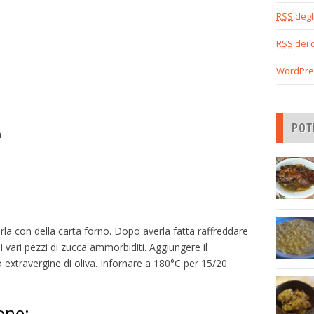
RSS
degli
RSS
dei 
WordPre
POT
a
irla con della carta forno. Dopo averla fatta raffreddare
i vari pezzi di zucca ammorbiditi. Aggiungere il
lio extravergine di oliva. Infornare a 180°C per 15/20
one: