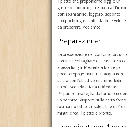
Il piatto che proponiamo oggi è un
gustoso contorno, la
zucca al forno
con rosmarino
, leggero, saporito,
con pochi ingredienti e facile e veloce
da preparare. Vediamo:
Preparazione:
La preparazione del contorno di zucc
comincia col tagliare e lavare la zucca
a pezzi lunghi. Metterla a bollire per
poco tempo (5 minuti) in acqua non
salata con l’obiettivo di ammorbidirla
un pò. Scolarla e farla raffreddare.
Preparare una teglia da forno e ricopr
un pochino, disporre sulla carta forno 
rosmarino tritato, il sale q.b. e dell’ o
minuti circa. Il piatto è pronto.
Ingredienti per 4 pers