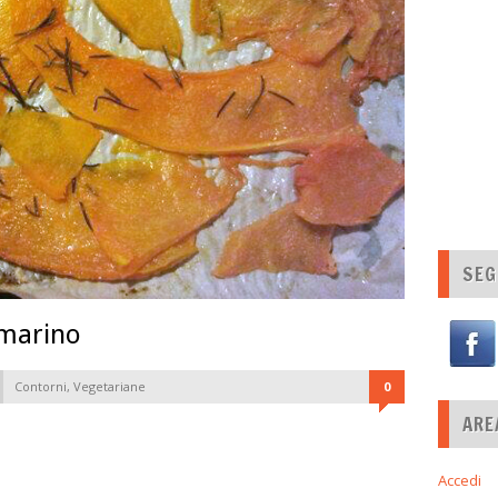
SEG
smarino
Contorni
,
Vegetariane
0
ARE
Accedi