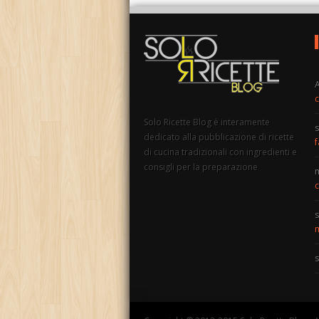
c
Solo Ricette Blog è interamente
s
dedicato alla pubblicazione di ricette
f
di cucina tradizionali con ingredienti e
consigli per la preparazione
c
s
m
s